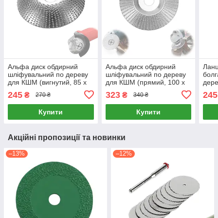
Альфа диск обдирний
Альфа диск обдирний
Ланц
шліфувальний по дереву
шліфувальний по дереву
болг
для КШМ (вигнутий, 85 х
для КШМ (прямий, 100 х
дере
22 мм)
22 мм)
та ф
245
323
245
₴
₴
270 ₴
340 ₴
Купити
Купити
Акційні пропозиції та новинки
–13%
–12%