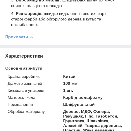
Виробництво меблів:
шліфування вигнутих ніжок,
спинок стільців та фасадів.
Реставрація:
швидке видалення товстих шарів
старої фарби або обгорілого дерева в кутах та
поглибленнях.
Приховати
Характеристики
Основні атрибути
Країна виробник
Китай
Діаметр зовнішній
100 мм
Кількість в упаковці
1 шт.
Матеріал кола
Карбід вольфраму
Призначення
Шліфувальний
Обробка матеріалу
Дерево, МДФ, Фанера,
Ракушняк, Гіпс, Газобетон,
Грунтовка, Шпаклівка,
Алюміній, Тверда деревина,
Пластик, М'яка деревина