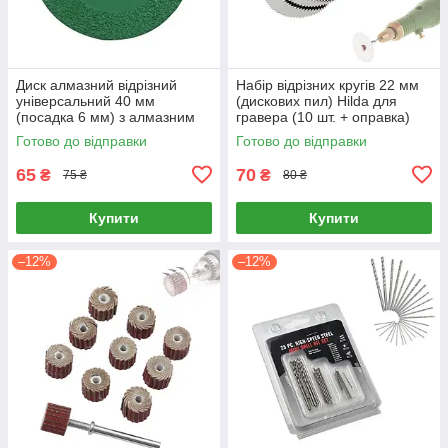
Диск алмазний відрізний
Набір відрізних кругів 22 мм
універсальний 40 мм
(дискових пил) Hilda для
(посадка 6 мм) з алмазним
гравера (10 шт. + оправка)
напиленням для гравера,
Готово до відправки
Готово до відправки
бормашини та дриля
65
70
₴
₴
75 ₴
80 ₴
Купити
Купити
–12%
–12%