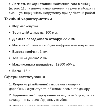
Легкість використання:
Найменша вага в лінійці
(всього 115 г) знижує навантаження на руки майстра та
зменшує інерційність інструменту при делікатній роботі.
Технічні характеристики
Форма:
конусна.
Зовнішній діаметр:
100 мм.
Діаметр посадкового отвору:
22.2 мм.
Матеріал:
сталь із карбід-вольфрамовим покриттям.
Висота насічки:
1 мм.
Товщина диска:
2 мм.
Максимальна швидкість:
12500 об/хв.
Вага:
115 г.
Сфери застосування
Художнє різьблення:
створення складних
дерев’яних скульптур та об’ємних елементів декору.
Будівництво:
підрізування та підгонка бруса, балок,
зачищення кутових з'єднань у зрубах.