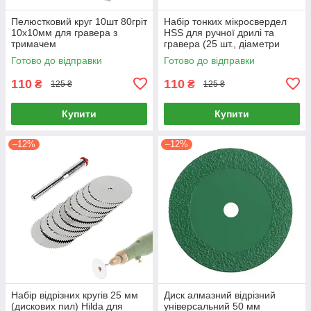
Пелюстковий круг 10шт 80гріт
Набір тонких мікросвердел
10x10мм для гравера з
HSS для ручної дрилі та
тримачем
гравера (25 шт., діаметри
0.5–3.0 мм, для дерева,
Готово до відправки
Готово до відправки
пластику та м'якого металу)
110
110
₴
₴
125 ₴
125 ₴
Купити
Купити
–12%
–12%
Набір відрізних кругів 25 мм
Диск алмазний відрізний
(дискових пил) Hilda для
універсальний 50 мм