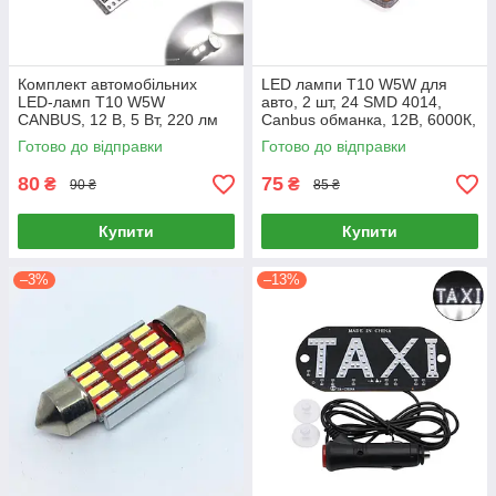
Комплект автомобільних
LED лампи T10 W5W для
LED-ламп T10 W5W
авто, 2 шт, 24 SMD 4014,
CANBUS, 12 В, 5 Вт, 220 лм
Canbus обманка, 12В, 6000К,
(Лот 2 шт.)
білий
Готово до відправки
Готово до відправки
80
75
₴
₴
90 ₴
85 ₴
Купити
Купити
–3%
–13%