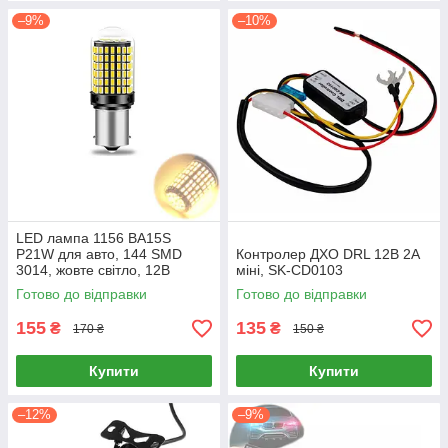
–9%
–10%
LED лампа 1156 BA15S
P21W для авто, 144 SMD
Контролер ДХО DRL 12В 2А
3014, жовте світло, 12В
міні, SK-CD0103
Готово до відправки
Готово до відправки
155
135
₴
₴
170 ₴
150 ₴
Купити
Купити
–12%
–9%