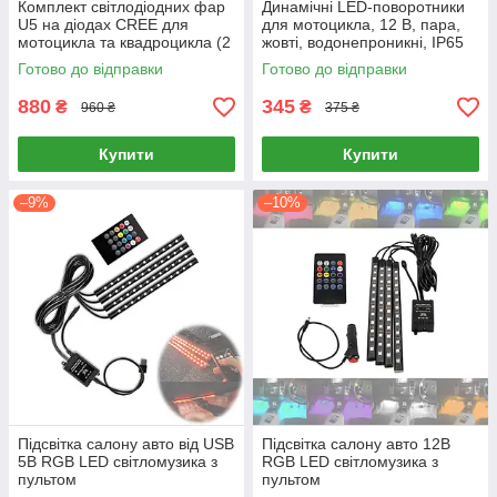
Комплект світлодіодних фар
Динамічні LED-поворотники
U5 на діодах CREE для
для мотоцикла, 12 В, пара,
мотоцикла та квадроцикла (2
жовті, водонепроникні, IP65
шт, 12–80 В, 3000 лм, з
Готово до відправки
Готово до відправки
кнопкою)
880
345
₴
₴
960 ₴
375 ₴
Купити
Купити
–9%
–10%
Підсвітка салону авто від USB
Підсвітка салону авто 12В
5В RGB LED світломузика з
RGB LED світломузика з
пультом
пультом