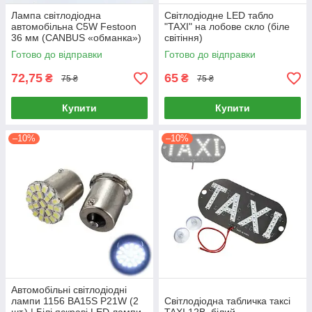
Лампа світлодіодна
Світлодіодне LED табло
автомобільна C5W Festoon
"TAXI" на лобове скло (біле
36 мм (CANBUS «обманка»)
світіння)
для підсвічування салону,
Готово до відправки
Готово до відправки
багажника та номерного
знака
72,75
65
₴
₴
75 ₴
75 ₴
Купити
Купити
–10%
–10%
Автомобільні світлодіодні
лампи 1156 BA15S P21W (2
Світлодіодна табличка таксі