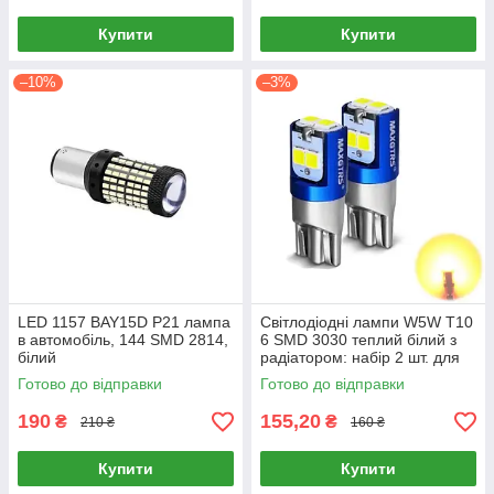
Купити
Купити
–10%
–3%
LED 1157 BAY15D P21 лампа
Світлодіодні лампи W5W T10
в автомобіль, 144 SMD 2814,
6 SMD 3030 теплий білий з
білий
радіатором: набір 2 шт. для
авто
Готово до відправки
Готово до відправки
190
155,20
₴
₴
210 ₴
160 ₴
Купити
Купити