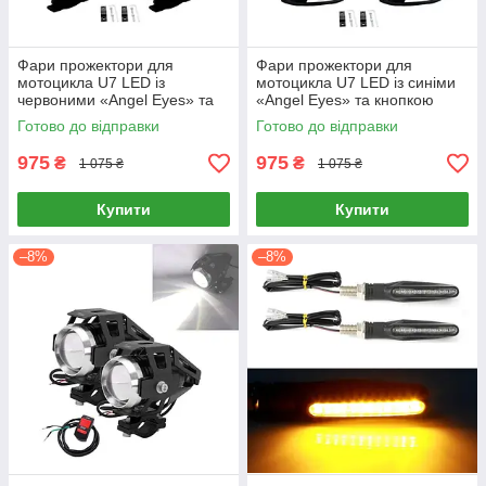
Фари прожектори для
Фари прожектори для
мотоцикла U7 LED із
мотоцикла U7 LED із синіми
червоними «Angel Eyes» та
«Angel Eyes» та кнопкою
кнопкою (12–60 В, 3000 лм,
(12–60 В, 3000 лм, CREE)
Готово до відправки
Готово до відправки
CREE)
975
975
₴
₴
1 075 ₴
1 075 ₴
Купити
Купити
–8%
–8%