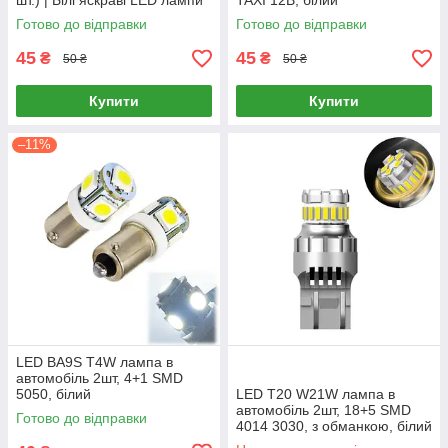
шт.) | Білі яскраві LED лампи
TAXI 12В, білий
12 В для заднього ходу,
Готово до відправки
Готово до відправки
габаритів та поворотів
45
45
₴
₴
50 ₴
50 ₴
Купити
Купити
–11%
LED BA9S T4W лампа в
автомобіль 2шт, 4+1 SMD
5050, білий
LED T20 W21W лампа в
автомобіль 2шт, 18+5 SMD
Готово до відправки
4014 3030, з обманкою, білий