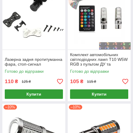
Комплект автомобільних
Лазерна задня протитуманна
світлодіодних ламп T10 W5W
фара, стоп-сигнал
RGB з пультом ДУ та
ефектом стробоскопа 12 В 2
Готово до відправки
Готово до відправки
шт. для габаритів та салону
110
105
₴
₴
125 ₴
115 ₴
Купити
Купити
–10%
–10%