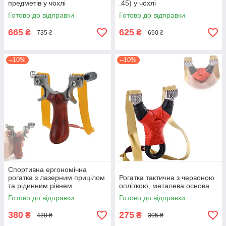
предметів у чохлі
.45) у чохлі
Готово до відправки
Готово до відправки
665
625
₴
₴
735 ₴
690 ₴
–10%
–10%
Спортивна ергономічна
рогатка з лазерним прицілом
Рогатка тактична з червоною
та рідинним рівнем
опліткою, металева основа
(металева основа, ручка під
Готово до відправки
Готово до відправки
дерево)
380
275
₴
₴
420 ₴
305 ₴