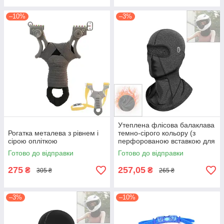
–10%
–3%
Утеплена флісова балаклава
Рогатка металева з рівнем і
темно-сірого кольору (з
сірою опліткою
перфорованою вставкою для
дихання та отворами для
Готово до відправки
Готово до відправки
окулярів)
275
257,05
₴
₴
305 ₴
265 ₴
–3%
–10%