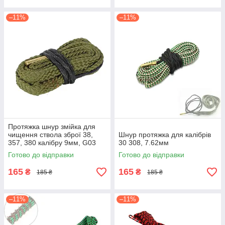
–11%
–11%
Протяжка шнур змійка для
чищення ствола зброї 38,
Шнур протяжка для калібрів
357, 380 калібру 9мм, G03
30 308, 7.62мм
Готово до відправки
Готово до відправки
165
165
₴
₴
185 ₴
185 ₴
–11%
–11%