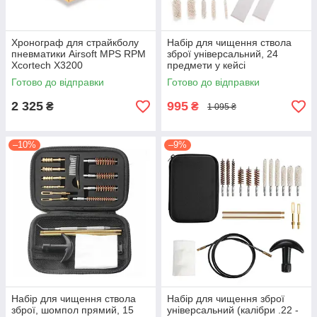
Хронограф для страйкболу
Набір для чищення ствола
пневматики Airsoft MPS RPM
зброї універсальний, 24
Xcortech X3200
предмети у кейсі
Готово до відправки
Готово до відправки
2 325
995
₴
₴
1 095 ₴
–10%
–9%
Набір для чищення ствола
Набір для чищення зброї
зброї, шомпол прямий, 15
універсальний (калібри .22 -