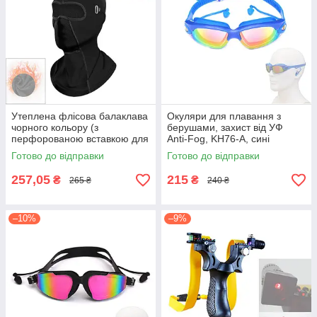
Утеплена флісова балаклава
Окуляри для плавання з
чорного кольору (з
берушами, захист від УФ
перфорованою вставкою для
Anti-Fog, KH76-A, сині
дихання та отворами для
Готово до відправки
Готово до відправки
окулярів)
257,05
215
₴
₴
265 ₴
240 ₴
–10%
–9%