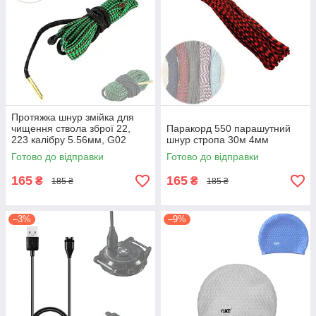
Протяжка шнур змійка для
чищення ствола зброї 22,
Паракорд 550 парашутний
223 калібру 5.56мм, G02
шнур стропа 30м 4мм
Готово до відправки
Готово до відправки
165
165
₴
₴
185 ₴
185 ₴
–3%
–9%