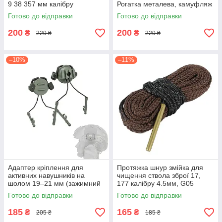
9 38 357 мм калібру
Рогатка металева, камуфляж
Готово до відправки
Готово до відправки
200
200
₴
₴
220 ₴
220 ₴
–10%
–11%
Адаптер кріплення для
Протяжка шнур змійка для
активних навушників на
чищення ствола зброї 17,
шолом 19–21 мм (зажимний
177 калібру 4.5мм, G05
комплект)
Готово до відправки
Готово до відправки
185
165
₴
₴
205 ₴
185 ₴