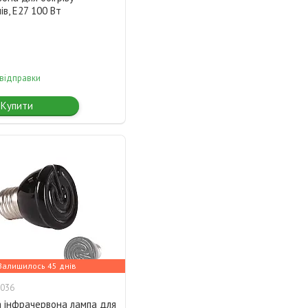
ів, E27 100 Вт
 відправки
Купити
Залишилось 45 днів
036
а інфрачервона лампа для