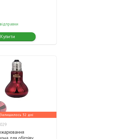
 відправки
Купити
Залишилось 32 дні
029
зжарювання
она для обігріву