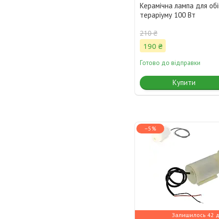
Керамічна лампа для обі
тераріуму 100 Вт
210 ₴
190 ₴
Готово до відправки
Купити
–5%
Залишилось 42 д