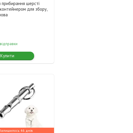
я прибирання шерсті
 контейнером для збору,
зова
 відправки
Купити
Залишилось 46 днів