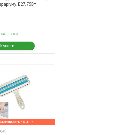
ераріуму, Е27, 75Вт
 відправки
Купити
Залишилось 46 днів
049