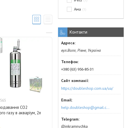
iPets
1
Ама
1
Контакти
вул.Воля, Рівне, Україна
+380 (63) 956-85-31
https://doubleshop.com.ua/ua/
565
подавання CO2
help.doubleshop@gmail.com
го газу в акваріум, 2л
@inkramnychka