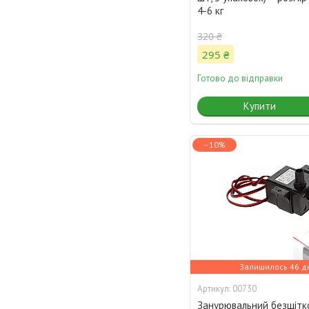
4-6 кг
320 ₴
295 ₴
Готово до відправки
Купити
–10%
Залишилось 46 д
00730
Занурювальний безщітко