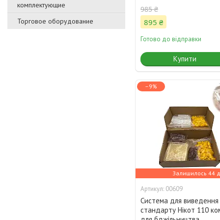
комплектующие
985 ₴
Торговое оборудование
895 ₴
Готово до відправки
Купити
–9%
Залишилось 44 д
00609
Система для виведення
стандарту Нікот 110 ком
для бджільництва