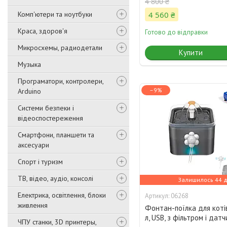
4 800 ₴
Комп'ютери та ноутбуки
4 560 ₴
Краса, здоров'я
Готово до відправки
Микросхемы, радиодетали
Купити
Музыка
Програматори, контролери,
–9%
Arduino
Системи безпеки і
відеоспостереження
Смартфони, планшети та
аксесуари
Спорт і туризм
ТВ, відео, аудіо, консолі
Залишилось 44 д
Електрика, освітлення, блоки
06268
живлення
Фонтан-поїлка для котів 
л, USB, з фільтром і дат
ЧПУ станки, 3D принтеры,