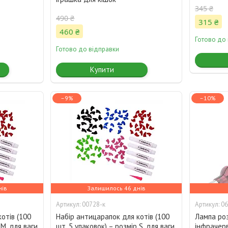
345 ₴
490 ₴
315 ₴
460 ₴
Готово до
Готово до відправки
Купити
–9%
–10%
нів
Залишилось 46 днів
00728-к
06
отів (100
Набір антицарапок для котів (100
Лампа ро
 M, для ваги
шт, 5 упаковок) – розмір S, для ваги
інфрачерв