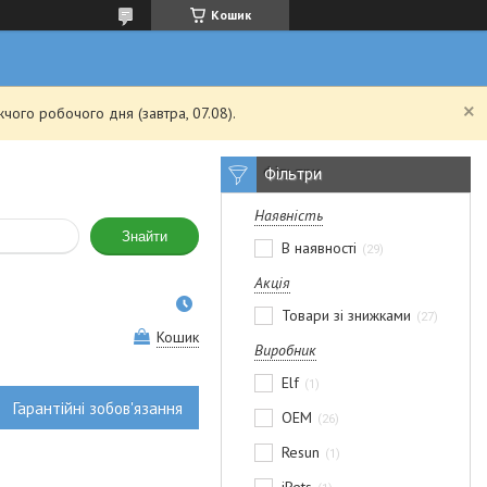
Кошик
чого робочого дня (завтра, 07.08).
Фільтри
Наявність
Знайти
В наявності
29
Акція
Товари зі знижками
27
Кошик
Виробник
Elf
1
Гарантійні зобов'язання
OEM
26
Resun
1