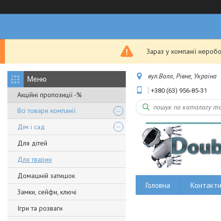
Зараз у компанії неробо
вул.Воля, Рівне, Україна
+380 (63) 956-85-31
Акційні пропозиції -%
Всі товари компанії
Дім і сад
Для дітей
Для тварин
Домашній затишок
Головна
Контакт
Замки, сейфи, ключі
Ігри та розваги