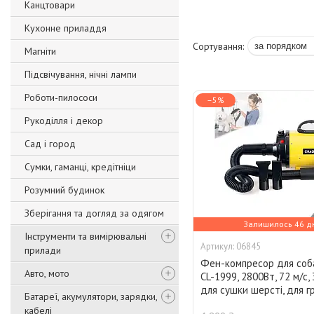
Канцтовари
Кухонне приладдя
Магніти
Підсвічування, нічні лампи
Роботи-пилососи
–5%
Рукоділля і декор
Сад і город
Сумки, гаманці, кредітніци
Розумний будинок
Зберігання та догляд за одягом
Залишилось 46 д
Інструменти та вимірювальні
06845
прилади
Фен-компресор для соб
Авто, мото
CL-1999, 2800Вт, 72 м/с,
для сушки шерсті, для г
Батареї, акумулятори, зарядки,
кабелі