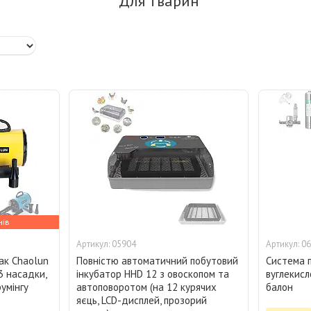
Для тварин
нів
05904
06
ак Chaolun
Повністю автоматичний побутовий
Система 
 3 насадки,
інкубатор HHD 12 з овоскопом та
вуглекисло
румінгу
автоповоротом (на 12 курячих
балон
яєць, LCD-дисплей, прозорий