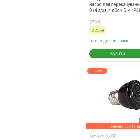
насос для перекачуванн
В (4 л/хв, підйом 3 м, IP6
250 ₴
225 ₴
Готово до відправки
Купити
–10%
Залишилось 46 д
06030