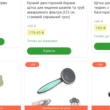
гріву
Гнучкий двосторонній йоржик
Щітка дл
щітка для чищення шлангів та труб
тварин, з
акваріумного фільтра (155 см,
багатора
сталевий спіральний трос)
185 ₴
185 ₴
165 ₴
179,45 ₴
Готово до
Готово до відправки
Купити
–8%
–3%
ні
Залишилось 46 днів