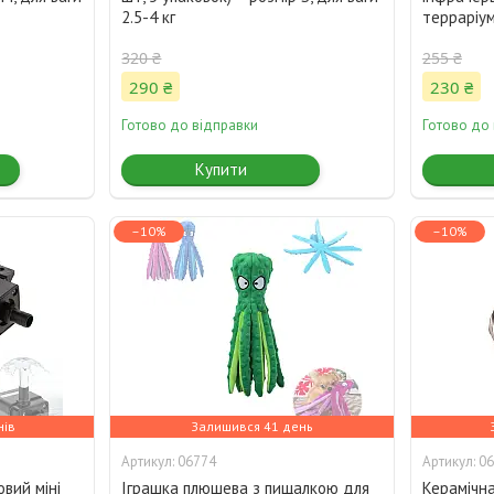
2.5-4 кг
терраріум
320 ₴
255 ₴
290 ₴
230 ₴
Готово до відправки
Готово до
Купити
–10%
–10%
нів
Залишився 41 день
06774
06
вий міні
Іграшка плюшева з пищалкою для
Керамічн