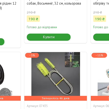
я рідин 12
собак, Восьминіг, 32 см, кольорова
обігріву т
8)
210 ₴
210 ₴
190 ₴
190 ₴
Готово до відправки
Готово до
Купити
–3%
–11%
нів
Залишилось 46 днів
07435
06