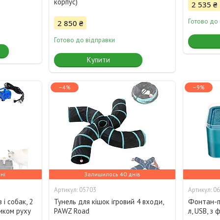
корпус)
2 535 ₴
Готово до
2 850 ₴
Готово до відправки
Купити
–4%
–9%
ні
Залишилось 40 днів
05703
06
і собак, 2
Тунель для кішок ігровий 4 входи,
Фонтан-по
чиком руху
PAWZ Road
л, USB, з 