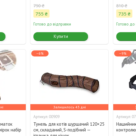
790 ₴
810 ₴
755 ₴
735 ₴
Готово до відправки
Готово до
Купити
–6%
–9%
ні
Залишилось 43 дні
00909
07
 маток
Тунель для котів шуршачий 120×25
Нашийник
ірок набір
см, складаний, S-подібний —
контролю
іграшка для кішок