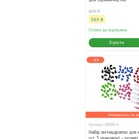
620 ₴
565 ₴
Готово до відправки
Купити
–8%
Залишилось 46 д
00686-k
Набір антицарапок для к
шт, 5 упаковок) – розмір