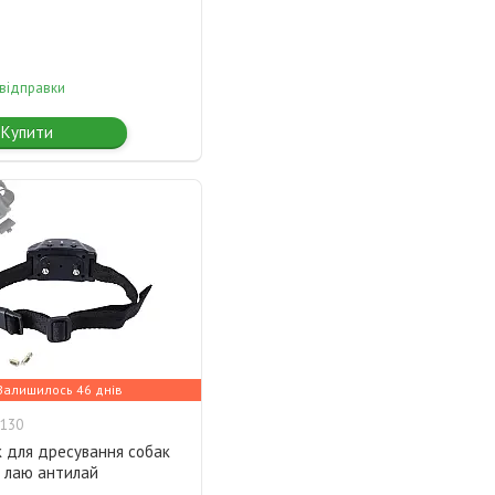
 відправки
Купити
Залишилось 46 днів
130
 для дресування собак
 лаю антилай