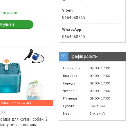
 відправки
0664088815
Купити
0664088815
Графік роботи
Понеділок
09:00
17:00
Вівторок
09:00
17:00
Середа
09:00
17:00
Четвер
09:00
17:00
Пʼятниця
09:00
17:00
Залишилось 24 дні
Субота
Вихідний
266
Неділя
Вихідний
їлка для котів і собак, 2
фільтром, автопоїлка