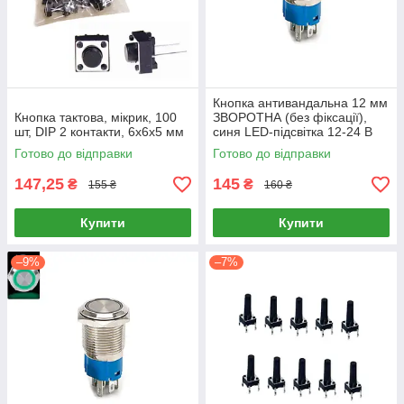
Кнопка антивандальна 12 мм
Кнопка тактова, мікрик, 100
ЗВОРОТНА (без фіксації),
шт, DIP 2 контакти, 6x6x5 мм
синя LED-підсвітка 12-24 В
((22K-P11D)
Готово до відправки
Готово до відправки
147,25
145
₴
₴
155 ₴
160 ₴
Купити
Купити
–9%
–7%