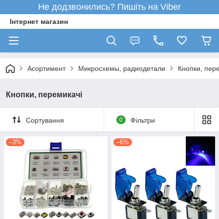
Не додзвонились? Пишіть на Viber
Інтернет магазин
Асортимент
Микросхемы, радиодетали
Кнопки, пер
Кнопки, перемикачі
Сортування
0
Фільтри
–3%
–6%