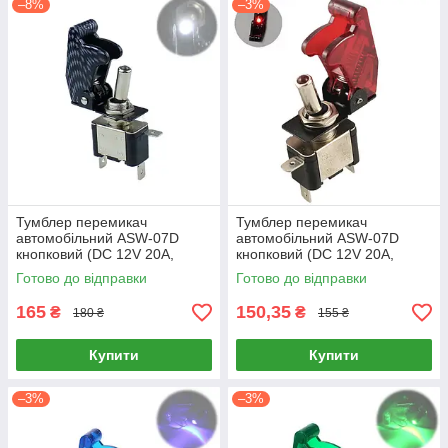
–8%
–3%
Тумблер перемикач
Тумблер перемикач
автомобільний ASW-07D
автомобільний ASW-07D
кнопковий (DC 12V 20A,
кнопковий (DC 12V 20A,
SPST, з білим підсвічуванням
SPST, з червоним
Готово до відправки
Готово до відправки
та карбоновою захисною
підсвічуванням та захисною
кришкою)
кришкою)
165
150,35
₴
₴
180 ₴
155 ₴
Купити
Купити
–3%
–3%