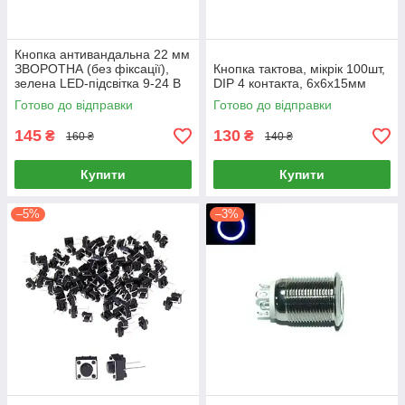
Кнопка антивандальна 22 мм
ЗВОРОТНА (без фіксації),
Кнопка тактова, мікрік 100шт,
зелена LED-підсвітка 9-24 В
DIP 4 контакта, 6х6х15мм
(22K-P11D)
Готово до відправки
Готово до відправки
145
130
₴
₴
160 ₴
140 ₴
Купити
Купити
–5%
–3%