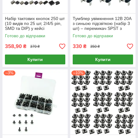
Набір тактових кнопок 250 шт
Тумблер увімкнення 12В 20А
(10 видів по 25 шт, 2/4/5 pin,
з синьою підсвіткою (набір 3
SMD та DIP) у кейсі
шт) – перемикач SPST з
синьою кришкою для авто/
Готово до відправки
Готово до відправки
мото/катерів
358,90
330
₴
₴
370 ₴
350 ₴
Купити
Купити
–3%
–10%