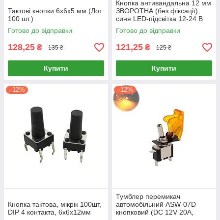
Кнопка антивандальна 12 мм
Тактові кнопки 6х6х5 мм (Лот
ЗВОРОТНА (без фіксації),
100 шт.)
синя LED-підсвітка 12-24 В
(12A-D)
Готово до відправки
Готово до відправки
128,25
121,25
₴
₴
135 ₴
125 ₴
Купити
Купити
–12%
–12%
Тумблер перемикач
Кнопка тактова, мікрік 100шт,
автомобільний ASW-07D
DIP 4 контакта, 6х6х12мм
кнопковий (DC 12V 20A,