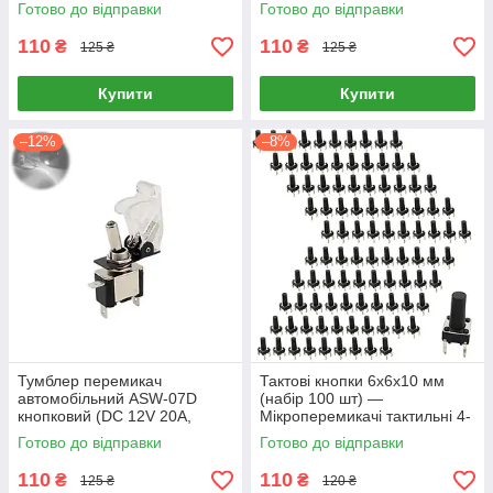
SPST, з жовтим
Готово до відправки
Готово до відправки
підсвічуванням та захисною
кришкою)
110
110
₴
₴
125 ₴
125 ₴
Купити
Купити
–12%
–8%
Тумблер перемикач
Тактові кнопки 6х6х10 мм
автомобільний ASW-07D
(набір 100 шт) —
кнопковий (DC 12V 20A,
Мікроперемикачі тактильні 4-
SPST, з білим підсвічуванням
pin для електроніки та
Готово до відправки
Готово до відправки
та прозорою захисною
ремонту
кришкою)
110
110
₴
₴
125 ₴
120 ₴