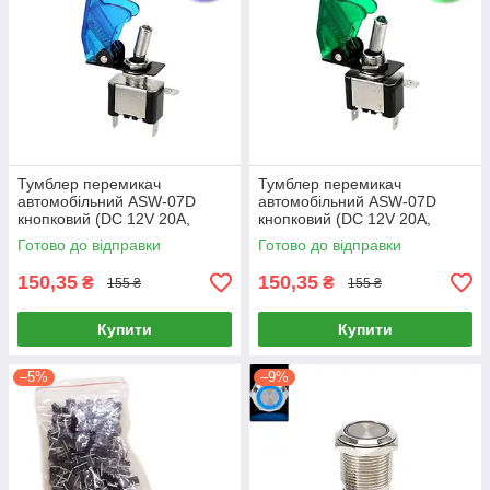
Тумблер перемикач
Тумблер перемикач
автомобільний ASW-07D
автомобільний ASW-07D
кнопковий (DC 12V 20A,
кнопковий (DC 12V 20A,
SPST, з синім підсвічуванням
SPST, з зеленим
Готово до відправки
Готово до відправки
та захисною кришкою)
підсвічуванням та захисною
кришкою)
150,35
150,35
₴
₴
155 ₴
155 ₴
Купити
Купити
–5%
–9%