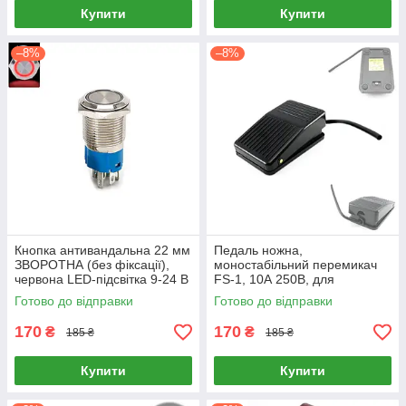
Купити
Купити
–8%
–8%
Кнопка антивандальна 22 мм
Педаль ножна,
ЗВОРОТНА (без фіксації),
моностабільний перемикач
червона LED-підсвітка 9-24 В
FS-1, 10А 250В, для
(22K-P11D)
комутації навантаження
Готово до відправки
Готово до відправки
170
170
₴
₴
185 ₴
185 ₴
Купити
Купити