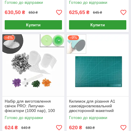
кейсі
Готово до відправки
Готово до відправки
630,50
625,65
₴
₴
650 ₴
645 ₴
Купити
Купити
–4%
–9%
Набір для виготовлення
Килимок для різання А1
свічок PRO: Липучки-
самовідновлювальний
фіксатори (1000 пар), 100
двосторонній макетний
тримачів та барвників
(90х60 см, товщина 3 мм)
Готово до відправки
Готово до відправки
(Золотий, Зелений,
Фіолетовий)
624
620
₴
₴
649 ₴
680 ₴