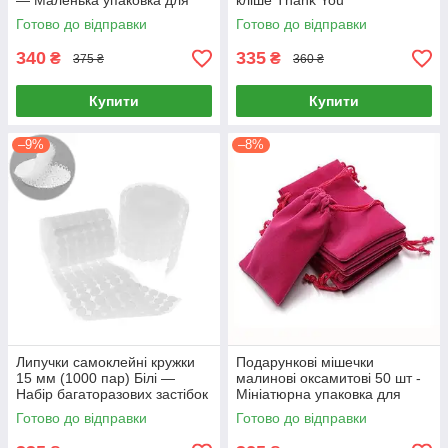
— Маленька упаковка для
кліше Thank You
прикрас та ювелірних виробів
Готово до відправки
Готово до відправки
(7х9 см)
340
335
₴
₴
375 ₴
360 ₴
Купити
Купити
–9%
–8%
Липучки самоклейні кружки
Подарункові мішечки
15 мм (1000 пар) Білі —
малинові оксамитові 50 шт -
Набір багаторазових застібок
Мініатюрна упаковка для
для НУШ та творчості
прикрас та ювелірних виробів
Готово до відправки
Готово до відправки
(5х7 см)