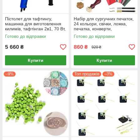
Пістолет для тафтингу,
Набір для сургучних печаток,
машинка для виготовлення
24 кольори, свічки, ложка,
килимів, тафтінган 2в1, 70 Вт,
печатка, конверти,
220 В
подарунковий
Готово до відправки
Готово до відправки
5 660
860
₴
₴
920 ₴
Купити
Купити
–9%
Топ продажів
–3%