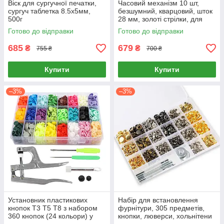
Віск для сургучної печатки,
Часовий механізм 10 шт,
сургуч таблетка 8.5х5мм,
безшумний, кварцовий, шток
500г
28 мм, золоті стрілки, для
настінних і саморобних
Готово до відправки
Готово до відправки
годинників
685
679
₴
₴
755 ₴
700 ₴
Купити
Купити
–3%
–3%
Установник пластикових
Набір для встановлення
кнопок Т3 Т5 Т8 з набором
фурнітури, 305 предметів,
360 кнопок (24 кольори) у
кнопки, люверси, хольнітени