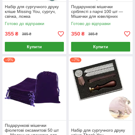
Набір для сургучного друку
Подарункові мішечки
кліше Missing You, сургуч,
сріблясті з парчі 100 шт —
свічка, ложка
Мішечки для ювелірних
виробів та сувенірів (7х9см)
Готово до відправки
Готово до відправки
355
350
₴
₴
385 ₴
385 ₴
Купити
Купити
–9%
–7%
Подарункові мішечки
фіолетові оксамитові 50 шт
Набір для сургучного друку