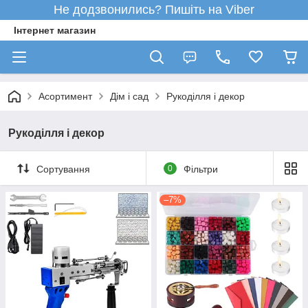
Не додзвонились? Пишіть на Viber
Інтернет магазин
Асортимент
Дім і сад
Рукоділля і декор
Рукоділля і декор
Сортування
0
Фільтри
–7%