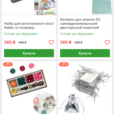
Килимок для різання А2
Набір для виготовлення косої
самовідновлювальний
бейки та печворку
двосторонній макетний
Готово до відправки
Готово до відправки
365
360
₴
₴
405 ₴
395 ₴
Купити
Купити
–8%
–9%