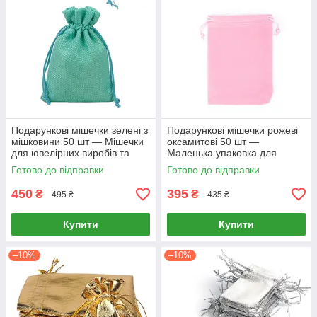
Подарункові мішечки зелені з
Подарункові мішечки рожеві
мішковини 50 шт — Мішечки
оксамитові 50 шт —
для ювелірних виробів та
Маленька упаковка для
сувенірів (10х14 см)
прикрас та ювелірних виробів
Готово до відправки
Готово до відправки
(8х10 см)
450
395
₴
₴
495 ₴
435 ₴
Купити
Купити
–10%
–10%