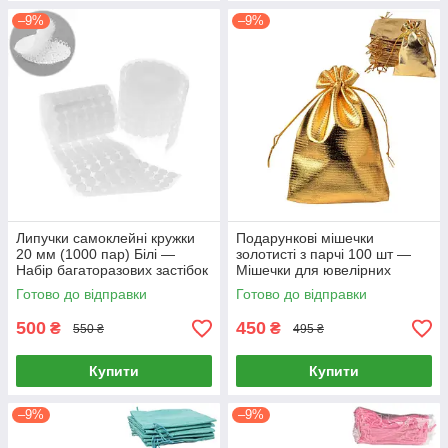
–9%
–9%
Липучки самоклейні кружки
Подарункові мішечки
20 мм (1000 пар) Білі —
золотисті з парчі 100 шт —
Набір багаторазових застібок
Мішечки для ювелірних
для НУШ та творчості
виробів та сувенірів (10х15
Готово до відправки
Готово до відправки
см)
500
450
₴
₴
550 ₴
495 ₴
Купити
Купити
–9%
–9%