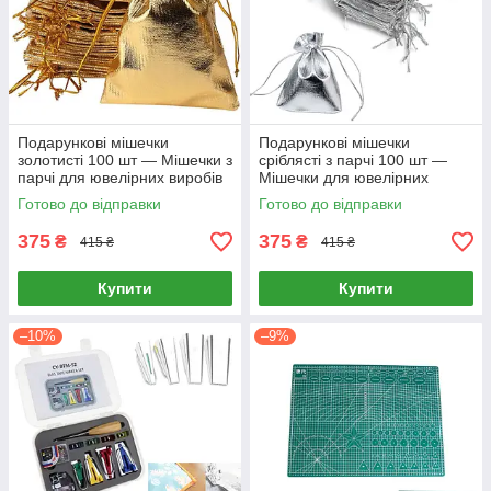
Подарункові мішечки
Подарункові мішечки
золотисті 100 шт — Мішечки з
сріблясті з парчі 100 шт —
парчі для ювелірних виробів
Мішечки для ювелірних
та сувенірів (9х12 см)
виробів та сувенірів (9х12 см)
Готово до відправки
Готово до відправки
375
375
₴
₴
415 ₴
415 ₴
Купити
Купити
–10%
–9%