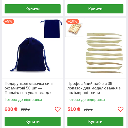
Купити
Купити
–9%
–10%
Подарункові мішечки сині
Професійний набір з 38
оксамитові 50 шт —
лопаток для моделювання з
Преміальна упаковка для
полімерної глини
прикрас та аксесуарів (10х15
Готово до відправки
Готово до відправки
см)
600
510
₴
₴
660 ₴
565 ₴
Купити
Купити