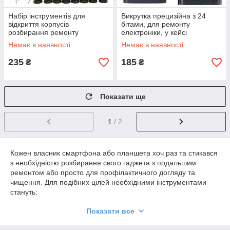
Набір інструментів для
Викрутка прецизійна з 24
відкриття корпусів
бітами, для ремонту
розбирання ремонту
електроніки, у кейсі
телефонів 16в1
Немає в наявності
Немає в наявності
235
185
₴
₴
Показати ще
1
/ 2
Кожен власник смартфона або планшета хоч раз та стикався
з необхідністю розбирання свого гаджета з подальшим
ремонтом або просто для профілактичного догляду та
чищення. Для подібних цілей необхідними інструментами
стануть:
Показати все
Викрутки зі спеціальними бітами-насадками для ремонту
телефонів - економ-набір для нечастого використання і більш