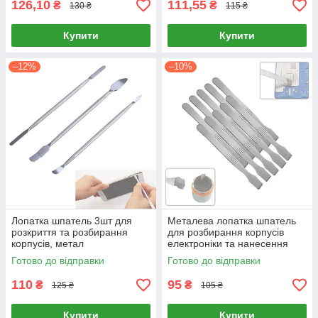
126,10
111,55
₴
₴
130 ₴
115 ₴
Купити
Купити
–12%
–10%
Лопатка шпатель 3шт для
Металева лопатка шпатель
розкриття та розбирання
для розбирання корпусів
корпусів, метал
електроніки та нанесення
паст, 12х1 см (Лот 10 шт.)
Готово до відправки
Готово до відправки
110
95
₴
₴
125 ₴
105 ₴
Купити
Купити