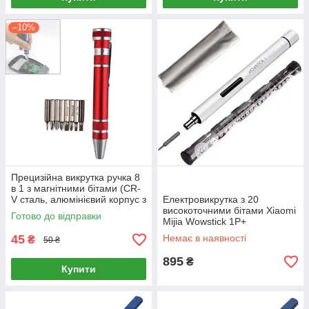
–10%
Прецизійна викрутка ручка 8
в 1 з магнітними бітами (CR-
V сталь, алюмінієвий корпус з
Електровикрутка з 20
органайзером)
високоточними бітами Xiaomi
Готово до відправки
Mijia Wowstick 1P+
45
Немає в наявності
₴
50 ₴
895
₴
Купити