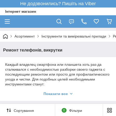
Не додзвонились? Пишіть на Viber
Інтернет магазин
Асортимент
Інструменти та вимірювальні прилади
Р
Ремонт телефонів, викрутки
Каждый владелец смартфона или планшета хоть раз да
сталкивался с необходимостью разборки своего гаджета с
последующим ремонтом или просто для профилактического
ухода и чистки. Для подобных целей необходимыми
инструментами станут:
Отвертки со специальными битами-насадками для ремонта
Показати все
телефонов -
эконом набор
для нечастого использовани и
более качественная версия
набор инструментов для
ремонта телефонов электроники
Сортування
0
Фільтри
Тем у кого возникла необходимость сменить треснувший