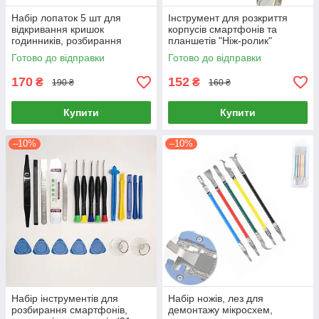
Набір лопаток 5 шт для
Інструмент для розкриття
відкривання кришок
корпусів смартфонів та
годинників, розбирання
планшетів "Ніж-ролик"
корпусів
(знімач дисплеїв, 4 змінні
Готово до відправки
Готово до відправки
ролики в комплекті)
170
152
₴
₴
190 ₴
160 ₴
Купити
Купити
–10%
–10%
Набір інструментів для
Набір ножів, лез для
розбирання смартфонів,
демонтажу мікросхем,