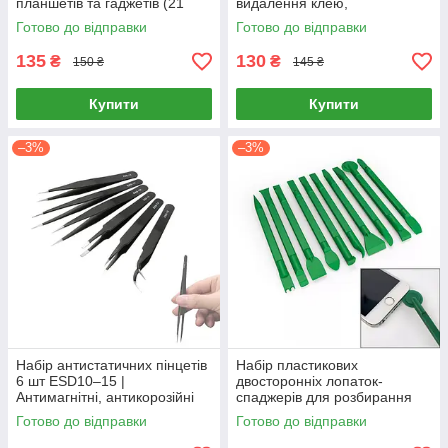
планшетів та гаджетів (21
видалення клею,
предмет: викрутки,
двосторонні, 10 шт
Готово до відправки
Готово до відправки
медіатори, лопатки-знімачі,
присоски)
135
130
₴
₴
150 ₴
145 ₴
Купити
Купити
–3%
–3%
Набір антистатичних пінцетів
Набір пластикових
6 шт ESD10–15 |
двосторонніх лопаток-
Антимагнітні, антикорозійні
спаджерів для розбирання
електроніки (10 шт., довжина
Готово до відправки
Готово до відправки
15 см, зелені)