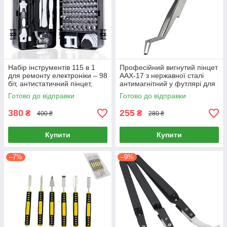
Набір інструментів 115 в 1
Професійний вигнутий пінцет
для ремонту електроніки – 98
AAX-17 з нержавної сталі
біт, антистатичний пінцет,
антимагнітний у футлярі для
знімачки, кейс
прецизійного паяння й
Готово до відправки
Готово до відправки
ремонту мікросхем
380
255
₴
₴
400 ₴
280 ₴
Купити
Купити
–7%
–9%