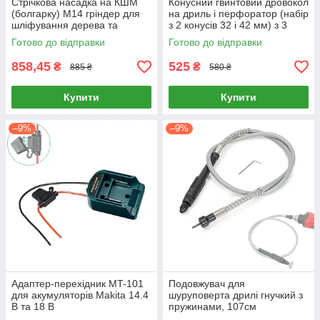
Стрічкова насадка на КШМ
Конусний гвинтовий дровокол
(болгарку) М14 гріндер для
на дриль і перфоратор (набір
шліфування дерева та
з 2 конусів 32 і 42 мм) з 3
металу
адаптерами | Колун для
Готово до відправки
Готово до відправки
колод із рукавичками
858,45
525
₴
₴
885 ₴
580 ₴
Купити
Купити
–9%
–9%
Адаптер-перехідник MT-101
Подовжувач для
для акумуляторів Makita 14.4
шуруповерта дрилі гнучкий з
В та 18 В
пружинами, 107см