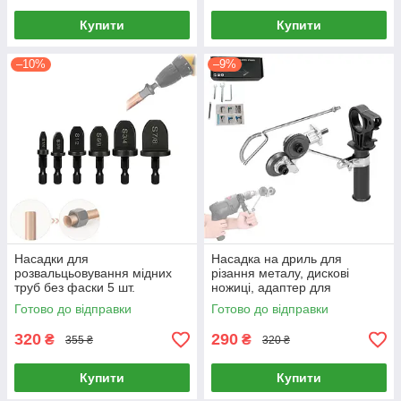
Купити
Купити
–10%
–9%
Насадки для
Насадка на дриль для
розвальцьовування мідних
різання металу, дискові
труб без фаски 5 шт.
ножиці, адаптер для
шуруповерта, HSS сталь
Готово до відправки
Готово до відправки
320
290
₴
₴
355 ₴
320 ₴
Купити
Купити