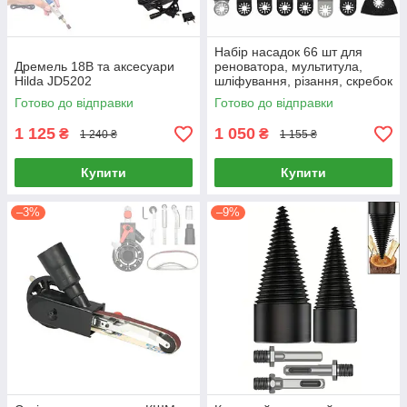
Набір насадок 66 шт для
Дремель 18В та аксесуари
реноватора, мультитула,
Hilda JD5202
шліфування, різання, скребок
Готово до відправки
Готово до відправки
1 125
1 050
₴
₴
1 240 ₴
1 155 ₴
Купити
Купити
–3%
–9%