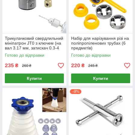
Трикулачковий свердлильний
Набір для нарізування різі на
мініпатрон JT0 з ключем (на
поліпропіленових трубах (6
вал 3.17 мм, затискач 0.3-4
предметів)
мм) для мікродрилі,
Готово до відправки
Готово до відправки
бормашини та ЧПК
235
220
₴
₴
260 ₴
245 ₴
Купити
Купити
–9%