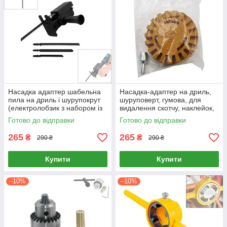
Насадка адаптер шабельна
Насадка-адаптер на дриль,
пила на дриль і шурупокрут
шуруповерт, гумова, для
(електролобзик з набором із
видалення скотчу, наклейок,
3 пилок HCS)
клею
Готово до відправки
Готово до відправки
265
265
₴
₴
290 ₴
290 ₴
Купити
Купити
–10%
–10%