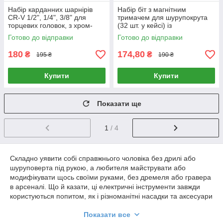
Набір карданних шарнірів
Набір біт з магнітним
CR-V 1/2", 1/4", 3/8" для
тримачем для шурупокрута
торцевих головок, з хром-
(32 шт. у кейсі) із
ванадієвої сталі
хромаванадієвої сталі (Cr-V)
Готово до відправки
Готово до відправки
180
174,80
₴
₴
195 ₴
190 ₴
Купити
Купити
Показати ще
1
/ 4
Складно уявити собі справжнього чоловіка без дрилі або
шуруповерта під рукою, а любителя майструвати або
модифікувати щось своїми руками, без дремеля або гравера
в арсеналі. Що й казати, ці електричні інструменти завжди
користуються попитом, як і різноманітні насадки та аксесуари
до них.
Показати все
За останні роки ринок наповнили безліч пристроїв, здатних