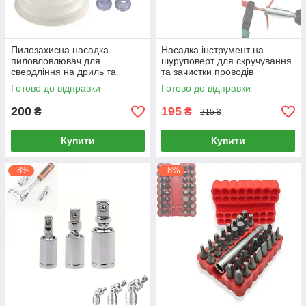
Пилозахисна насадка
Насадка інструмент на
пиловловлювач для
шуруповерт для скручування
свердління на дриль та
та зачистки проводів
перфоратор (для свердел 5–
Готово до відправки
Готово до відправки
12 мм, підшипник, силіконова
коффра)
200
195
₴
₴
215 ₴
Купити
Купити
–8%
–8%