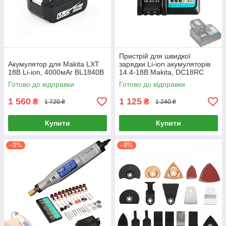
Пристрій для швидкої
Акумулятор для Makita LXT
зарядки Li-ion акумуляторів
18В Li-ion, 4000мАг BL1840B
14.4-18В Makita, DC18RC
Готово до відправки
Готово до відправки
1 560
1 125
₴
₴
1 720 ₴
1 240 ₴
Купити
Купити
–9%
–9%