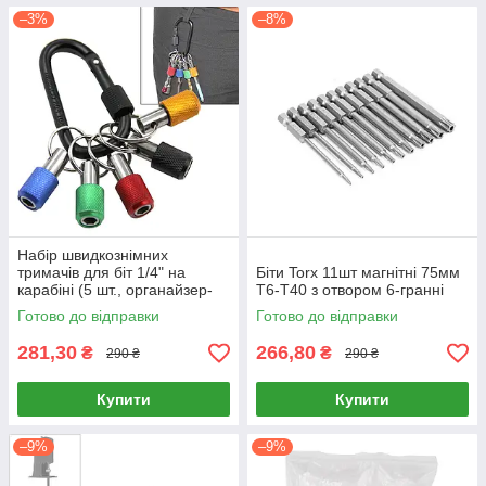
–3%
–8%
Набір швидкознімних
тримачів для біт 1/4" на
Біти Torx 11шт магнітні 75мм
карабіні (5 шт., органайзер-
Т6-Т40 з отвором 6-гранні
брелок з алюмінієвого
Готово до відправки
Готово до відправки
сплаву)
281,30
266,80
₴
₴
290 ₴
290 ₴
Купити
Купити
–9%
–9%