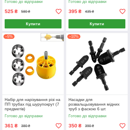
Готово до відправки
Готово до відправки
525
395
₴
₴
580 ₴
435 ₴
Купити
Купити
–5%
–10%
Набір для нарізування різі на
Насадки для
ПП трубах під шурупокрут (7
розвальцьовування мідних
предметів)
труб з фаскою 6 шт.
Готово до відправки
Готово до відправки
361
350
₴
₴
380 ₴
390 ₴