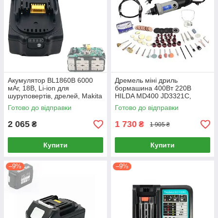
Акумулятор BL1860B 6000
Дремель міні дриль
мАг, 18В, Li-ion для
бормашина 400Вт 220В
шуруповертів, дрелей, Makita
HILDA MD400 JD3321C,
аксесуари
Готово до відправки
Готово до відправки
2 065
1 730
₴
₴
1 905 ₴
Купити
Купити
–9%
–9%