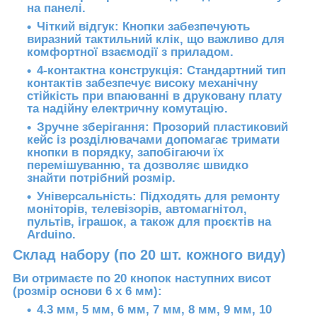
на панелі.
Чіткий відгук:
Кнопки забезпечують
виразний тактильний клік, що важливо для
комфортної взаємодії з приладом.
4-контактна конструкція:
Стандартний тип
контактів забезпечує високу механічну
стійкість при впаюванні в друковану плату
та надійну електричну комутацію.
Зручне зберігання:
Прозорий пластиковий
кейс із розділювачами допомагає тримати
кнопки в порядку, запобігаючи їх
перемішуванню, та дозволяє швидко
знайти потрібний розмір.
Універсальність:
Підходять для ремонту
моніторів, телевізорів, автомагнітол,
пультів, іграшок, а також для проєктів на
Arduino.
Склад набору (по 20 шт. кожного виду)
Ви отримаєте по 20 кнопок наступних висот
(розмір основи 6 х 6 мм):
4.3 мм, 5 мм, 6 мм, 7 мм, 8 мм, 9 мм, 10