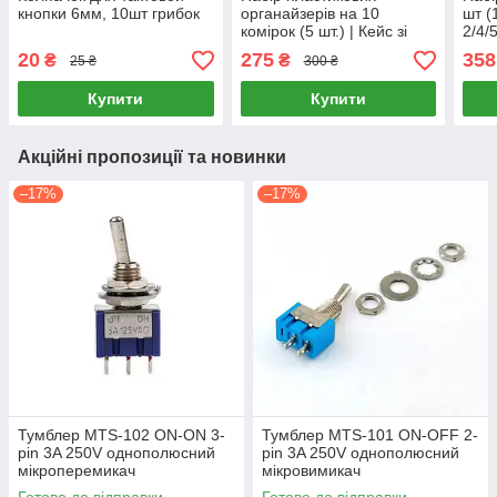
кнопки 6мм, 10шт грибок
органайзерів на 10
шт (
комірок (5 шт.) | Кейс зі
2/4/
знімними перегородками
кейс
20
275
358
₴
₴
25 ₴
300 ₴
для дрібниць 125х63 мм
Купити
Купити
Акційні пропозиції та новинки
–17%
–17%
Тумблер MTS-102 ON-ON 3-
Тумблер MTS-101 ON-OFF 2-
pin 3A 250V однополюсний
pin 3A 250V однополюсний
мікроперемикач
мікровимикач