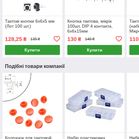
Тактові кнопки 6х6х5 мм
Кнопка тактова, мікрік
Такт
(Лот 100 шт.)
100шт, DIP 4 контакта,
(наб
6х6х15мм
Мікр
4-pi
128,25
130
110
₴
₴
135 ₴
140 ₴
рем
Купити
Купити
Подібні товари компанії
Колпачок для тактовой
Набір пластикових
Набі