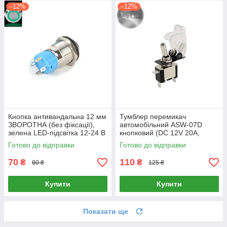
–12%
–12%
Кнопка антивандальна 12 мм
Тумблер перемикач
ЗВОРОТНА (без фіксації),
автомобільний ASW-07D
зелена LED-підсвітка 12-24 В
кнопковий (DC 12V 20A,
(12C-P10D)
SPST, з білим підсвічуванням
Готово до відправки
Готово до відправки
та прозорою захисною
кришкою)
70
110
₴
₴
80 ₴
125 ₴
Купити
Купити
Показати ще