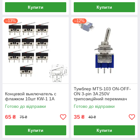
Купити
Купити
–13%
–12%
Тумблер MTS-103 ON-OFF-
Концевой выключатель с
ON 3-pin 3A 250V
флажком 10шт KW-1 1А
трипозиційний перемикач
(SPDT)
Готово до відправки
Готово до відправки
65
35
₴
₴
75 ₴
40 ₴
Купити
Купити