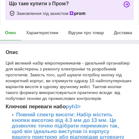
Що таке купити з Пром?
Замовлення під захистом
Опис
Характеристики
Відгуки про товар
Доставка
Опис
Цей великий набір мікроперемикачів - ідеальний органайзер
для майстерень з ремонту електроніки та розробників
прототипів. Замість того, щоб шукати потрібну кнопку під
конкретний корпус, ви отримуєте одразу 10 найпопулярніших
варіантів висоти в одному зручному кейсі. Тактові кнопки
такого формату використовуються практично всюди: від
побутової техніки до промислових контролерів.
Ключові переваги набо
руh3>
Повний спектр висоти:
Набір містить
кнопки висотою від
4.3 мм до 13 мм
. Це
дозволяє точно підібрати перемикач так,
щоб він ідеально виступав із корпусу
вашого пристрою або відповідав штовхачу