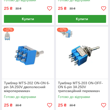
Готово до відправки
Готово до відправки
25
25
₴
₴
30 ₴
30 ₴
Купити
Купити
–17%
–17%
Тумблер MTS-202 ON-ON 6-
Тумблер MTS-203 ON-OFF-
pin 3A 250V двополюсний
ON 6-pin 3A 250V
мікроперемикач
трипозиційний перемикач
(DPDT)
Готово до відправки
Готово до відправки
25
25
₴
₴
30 ₴
30 ₴