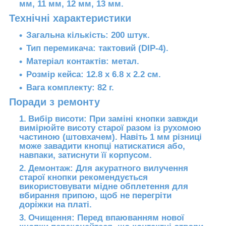
мм, 11 мм, 12 мм, 13 мм.
Технічні характеристики
Загальна кількість:
200 штук.
Тип перемикача:
тактовий (DIP-4).
Матеріал контактів:
метал.
Розмір кейса:
12.8 х 6.8 х 2.2 см.
Вага комплекту:
82 г.
Поради з ремонту
Вибір висоти:
При заміні кнопки завжди
вимірюйте висоту старої разом із рухомою
частиною (штовхачем). Навіть 1 мм різниці
може завадити кнопці натискатися або,
навпаки, затиснути її корпусом.
Демонтаж:
Для акуратного вилучення
старої кнопки рекомендується
використовувати мідне обплетення для
вбирання припою, щоб не перегріти
доріжки на платі.
Очищення:
Перед впаюванням нової