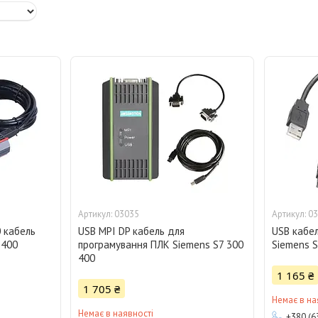
03035
03
0 кабель
USB MPI DP кабель для
USB кабе
 400
програмування ПЛК Siemens S7 300
Siemens S
400
1 165 ₴
1 705 ₴
Немає в на
Немає в наявності
+380 (6