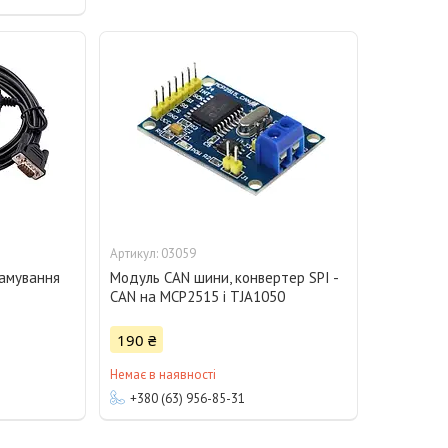
03059
рамування
Модуль CAN шини, конвертер SPI -
1
CAN на MCP2515 і TJA1050
190 ₴
Немає в наявності
+380 (63) 956-85-31