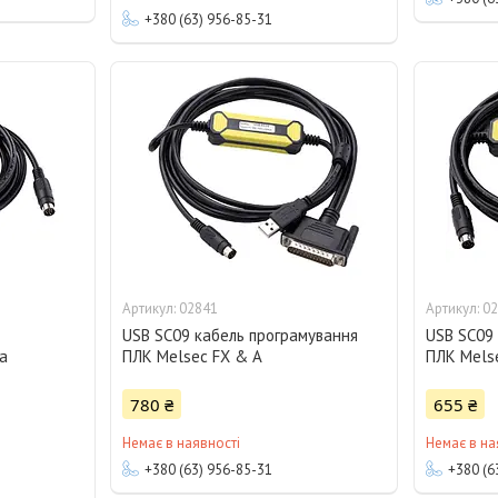
+380 (63) 956-85-31
02841
02
USB SC09 кабель програмування
USB SC09
a
ПЛК Melsec FX & A
ПЛК Mels
780 ₴
655 ₴
Немає в наявності
Немає в на
+380 (63) 956-85-31
+380 (6