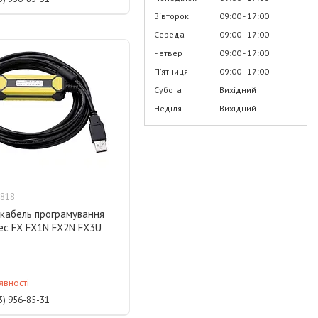
Вівторок
09:00
17:00
Середа
09:00
17:00
Четвер
09:00
17:00
Пʼятниця
09:00
17:00
Субота
Вихідний
Неділя
Вихідний
818
 кабель програмування
ec FX FX1N FX2N FX3U
явності
3) 956-85-31