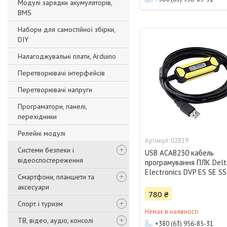
Модулі зарядки акумуляторів,
BMS
Набори для самостійної збірки,
DIY
Налагоджувальні плати, Arduino
Перетворювачі інтерфейсів
Перетворювачі напруги
Програматори, панелі,
перехідники
Релейні модулі
02819
Системи безпеки і
USB ACAB230 кабель
відеоспостереження
програмування ПЛК Delt
Electronics DVP ES SE SS
Смартфони, планшети та
аксесуари
780 ₴
Спорт і туризм
Немає в наявності
ТВ, відео, аудіо, консолі
+380 (63) 956-85-31