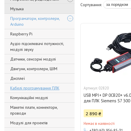
Музыка
Програматори, контролери,
Arduino
Raspberry Pi
Аудіо підсилювачі потужності,
модулі звуку
Датчики, сенсорні модулі
Двигуни, контролери, ШІМ
Дисплеї
Кабелі програмування ПЛК
02820
USB MPI+ DP 0CB20+ v6.
Комунікаційні модулі
для ПЛК Siemens S7 300
Макетні плати, коннектори,
проводи
2 890 ₴
Модулі для проектів
Немає в наявності
+380 (63) 956-85-31