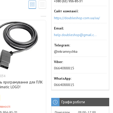
+380 (63) 956-85-31
https://doubleshop.com.ua/ua/
help.doubleshop@gmail.com
@inkramnychka
0664088815
034
ль програмування для ПЛК
0664088815
imatic LOGO!
Графік роботи
явності
Понеділок
09:00
17:00
3) 956-85-31