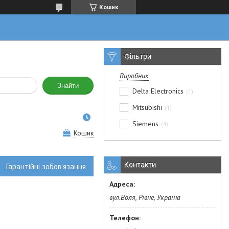
Кошик
Фільтри
Виробник
Знайти
Delta Electronics
1
Mitsubishi
1
Siemens
4
Кошик
Контакти
Гарантійні зобов'язання
вул.Воля, Рівне, Україна