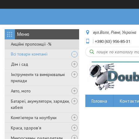
вул.Воля, Рівне, Україна
+380 (63) 956-85-31
Акційні пропозиції -%
Всі товари компанії
Дім і сад
Інструменти та вимірювальні
прилади
Авто, мото
Головна
Контакт
Батареї, акумулятори, зарядки,
кабелі
Комп'ютери та ноутбуки
Краса, здоров'я
Микросхемы, радиодетали