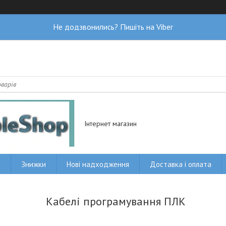
Не додзвонились? Пишіть на Viber
Інтернет магазин
и
Знижки
Нові надходження
Доставка і оплата
Кабелі програмування ПЛК