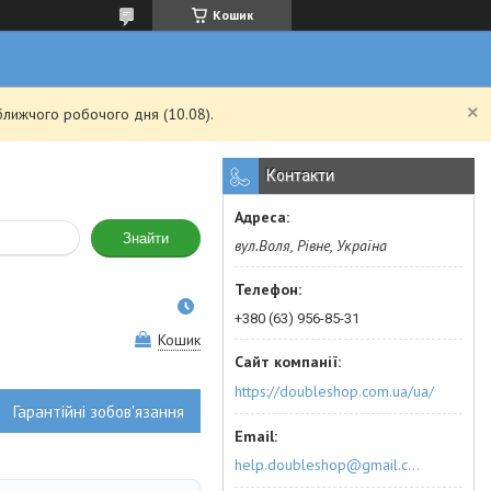
Кошик
ближчого робочого дня (10.08).
Контакти
Знайти
вул.Воля, Рівне, Україна
+380 (63) 956-85-31
Кошик
https://doubleshop.com.ua/ua/
Гарантійні зобов'язання
help.doubleshop@gmail.com