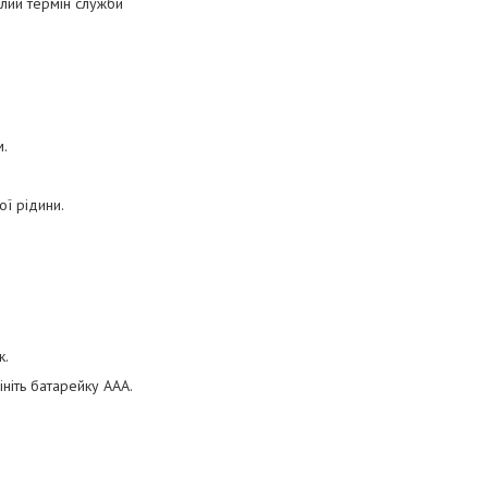
алий термін служби
м.
ої рідини.
к.
ініть батарейку AAA.