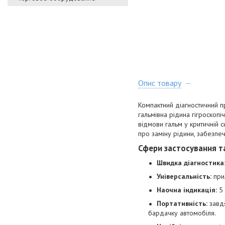
Опис товару
Компактний діагностичний пр
гальмівна рідина гігроскопі
відмови гальм у критичній с
про заміну рідини, забезпе
Сфери застосування т
Швидка діагностика
Універсальність:
при
Наочна індикація:
5 
Портативність:
завдя
бардачку автомобіля.