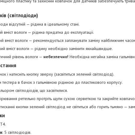
 міцного пластику та захисний ковпачок для датчиків забезпечують трив
ків (світлодіоди)
води відсутній — рідина в ідеальному стані.
й вміст вологи — рідина придатна до експлуатації.
й вміст вологи — рекомендується запланувати заміну найближчим часо
ий вміст вологи — рідину необхідно замінити якнайшвидше.
ичний рівень вологи —
небезпечно!
Необхідна негайна заміна гальмівн
истання
чок і натисніть кнопку зверху (засвітиться зелений світлодіод).
 тестера в бачок з гальмівною рідиною до пластикового корпусу.
ольором світлодіодів, що засвітилися.
ірювання ретельно протріть щупи сухою серветкою та закрийте ковпачо
исканні кнопки зелений світлодіод не світиться або горить тьмяно — зам
ки
T4.
в:
5 світлодіодів.