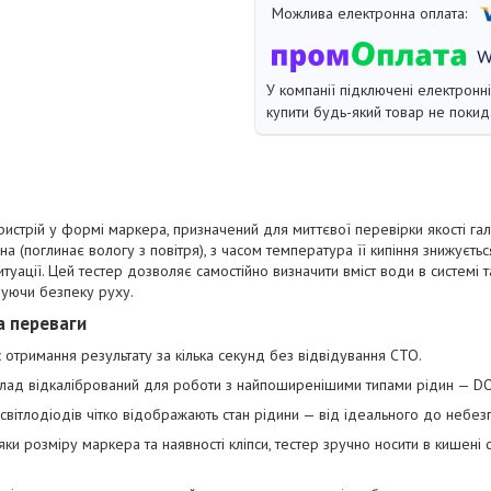
У компанії підключені електронн
купити будь-який товар не покид
истрій у формі маркера, призначений для миттєвої перевірки якості галь
чна (поглинає вологу з повітря), з часом температура її кипіння знижуєт
итуації. Цей тестер дозволяє самостійно визначити вміст води в системі
чуючи безпеку руху.
а переваги
:
отримання результату за кілька секунд без відвідування СТО.
лад відкалібрований для роботи з найпоширенішими типами рідин — D
світлодіодів чітко відображають стан рідини — від ідеального до небез
ки розміру маркера та наявності кліпси, тестер зручно носити в кишені 