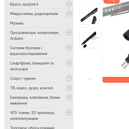
–7%
Краса, здоров'я
Микросхемы, радиодетали
Музыка
Програматори, контролери,
Arduino
Системи безпеки і
відеоспостереження
Смартфони, планшети та
аксесуари
Спорт і туризм
ТВ, відео, аудіо, консолі
Електрика, освітлення, блоки
живлення
ЧПУ станки, 3D принтеры,
комплектующие
Торговое оборудование