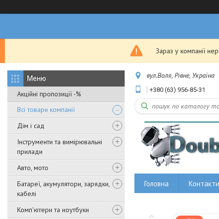
Зараз у компанії не
вул.Воля, Рівне, Україна
+380 (63) 956-85-31
Акційні пропозиції -%
Всі товари компанії
Дім і сад
Інструменти та вимірювальні
прилади
Авто, мото
Головна
Контакт
Батареї, акумулятори, зарядки,
кабелі
Комп'ютери та ноутбуки