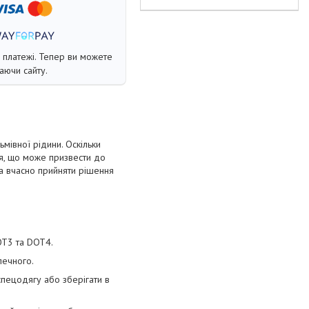
і платежі. Тепер ви можете
аючи сайту.
мівної рідини. Оскільки
ься, що може призвести до
 та вчасно прийняти рішення
OT3 та DOT4.
печного.
спецодягу або зберігати в