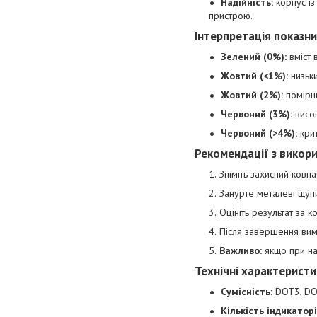
Надійність:
корпус із
пристрою.
Інтерпретація показни
Зелений (0%):
вміст 
Жовтий (<1%):
низьки
Жовтий (2%):
помірни
Червоний (3%):
висок
Червоний (>4%):
крит
Рекомендації з викор
Зніміть захисний ковпа
Занурте металеві щупи
Оцініть результат за к
Після завершення вим
Важливо:
якщо при нат
Технічні характеристи
Сумісність:
DOT3, DO
Кількість індикаторі