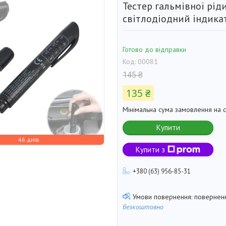
Тестер гальмівної рі
світлодіодний індика
Готово до відправки
Код:
00081
145 ₴
135 ₴
Мінімальна сума замовлення на с
Купити
46 днів
Купити з
+380 (63) 956-85-31
поверненн
безкоштовно