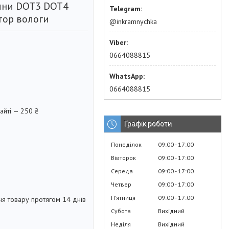
дини DOT3 DOT4
тор вологи
@inkramnychka
0664088815
0664088815
айті — 250 ₴
Графік роботи
Понеділок
09:00
17:00
Вівторок
09:00
17:00
Середа
09:00
17:00
Четвер
09:00
17:00
Пʼятниця
09:00
17:00
я товару протягом 14 днів
Субота
Вихідний
Неділя
Вихідний