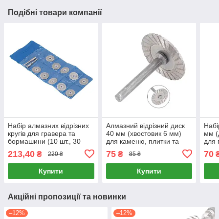
Подібні товари компанії
Набір алмазних відрізних
Алмазний відрізний диск
Набі
кругів для гравера та
40 мм (хвостовик 6 мм)
мм (
бормашини (10 шт., 30
для каменю, плитки та
для 
мм)
граніту
опра
213,40
75
70
₴
₴
220 ₴
85 ₴
Купити
Купити
Акційні пропозиції та новинки
–12%
–12%