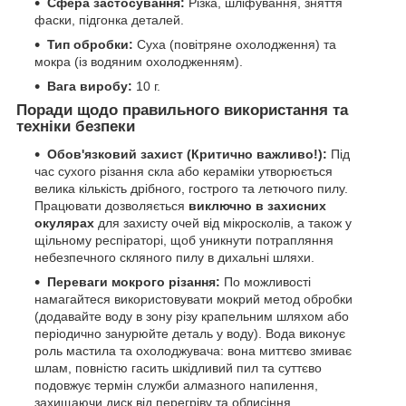
Сфера застосування:
Різка, шліфування, зняття
фаски, підгонка деталей.
Тип обробки:
Суха (повітряне охолодження) та
мокра (із водяним охолодженням).
Вага виробу:
10 г.
Поради щодо правильного використання та
техніки безпеки
Обов'язковий захист (Критично важливо!):
Під
час сухого різання скла або кераміки утворюється
велика кількість дрібного, гострого та летючого пилу.
Працювати дозволяється
виключно в захисних
окулярах
для захисту очей від мікросколів, а також у
щільному респіраторі, щоб уникнути потрапляння
небезпечного скляного пилу в дихальні шляхи.
Переваги мокрого різання:
По можливості
намагайтеся використовувати мокрий метод обробки
(додавайте воду в зону різу крапельним шляхом або
періодично занурюйте деталь у воду). Вода виконує
роль мастила та охолоджувача: вона миттєво змиває
шлам, повністю гасить шкідливий пил та суттєво
подовжує термін служби алмазного напилення,
захищаючи диск від перегріву та облисіння.