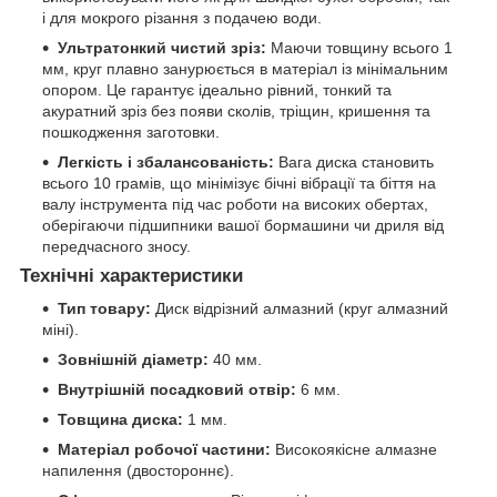
і для мокрого різання з подачею води.
Ультратонкий чистий зріз:
Маючи товщину всього 1
мм, круг плавно занурюється в матеріал із мінімальним
опором. Це гарантує ідеально рівний, тонкий та
акуратний зріз без появи сколів, тріщин, кришення та
пошкодження заготовки.
Легкість і збалансованість:
Вага диска становить
всього 10 грамів, що мінімізує бічні вібрації та біття на
валу інструмента під час роботи на високих обертах,
оберігаючи підшипники вашої бормашини чи дриля від
передчасного зносу.
Технічні характеристики
Тип товару:
Диск відрізний алмазний (круг алмазний
міні).
Зовнішній діаметр:
40 мм.
Внутрішній посадковий отвір:
6 мм.
Товщина диска:
1 мм.
Матеріал робочої частини:
Високоякісне алмазне
напилення (двостороннє).