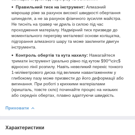
Правильний тиск на інструмент:
Алмазний
мікрошар ріже за рахунок високої швидкості обертання
шпинделя, а не за рахунок фізичного зусилля майстра.
Не тисніть на гравер чи дриль із силою під час
проходження матеріалу. Надмірний тиск призведе до
моментального перегріву металевої основи коліщатка,
підгорання алмазного шару та може заклинити двигун
інструмента.
Контроль обертів та кута нахилу:
Намагайтеся
тримати інструмент ідеально рівно під кутом $90^\circ$
відносно лінії розпилу. Навіть невеликий перекіс тонкого
1-міліметрового диска під великим навантаженням у
глибокому пазу може призвести до його деформації або
вигинання. При роботі з крихкими матеріалами
(кришталь, товсте скло) починайте процес на низьких
або середніх обертах, плавно адаптуючи швидкість.
Приховати
Характеристики