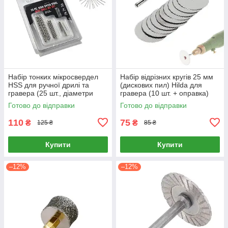
Набір тонких мікросвердел
Набір відрізних кругів 25 мм
HSS для ручної дрилі та
(дискових пил) Hilda для
гравера (25 шт., діаметри
гравера (10 шт. + оправка)
0.5–3.0 мм, для дерева,
Готово до відправки
Готово до відправки
пластику та м'якого металу)
110
75
₴
₴
125 ₴
85 ₴
Купити
Купити
–12%
–12%