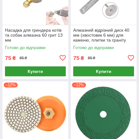
Насадка для гриндера котів
Алмазний відрізний диск 40
та собак алмазна 60 грит 13
мм (хвостовик 6 мм) для
мм
каменю, плитки та граніту
Готово до відправки
Готово до відправки
75
75
₴
₴
85 ₴
85 ₴
Купити
Купити
–12%
–12%