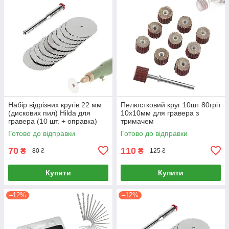
Набір відрізних кругів 22 мм
Пелюстковий круг 10шт 80гріт
(дискових пил) Hilda для
10x10мм для гравера з
гравера (10 шт. + оправка)
тримачем
Готово до відправки
Готово до відправки
70
110
₴
₴
80 ₴
125 ₴
Купити
Купити
–12%
–12%