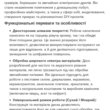
граверів, бормашин та звичайних електричних дрилів. Він
стане незамінним помічником у домашньому побуті,
професійних майстернях, а також у сфері хобі, моделювання,
створення прикрас та різноманітних DIY-проєктів.
Функціональні переваги та особливості
Двостороннє алмазне покриття:
Робоче напилення
нанесено як на торцеву ріжучу кромку, так і на обидві
бічні площини диска. Це значно розширює його
можливості, дозволяючи використовувати інструмент не
лише для відрізання, а й для делікатного підточування,
зачищення та шліфування поверхонь.
Обробка широкого спектра матеріалів:
Диск
розроблений для чистого та акуратного різання
матеріалів, які легко тріскаються під час обробки
звичайними пилками. Він ідеально підходить для
роботи з листовим склом, дзеркалами, керамікою,
керамогранітом, кахельною плиткою, кришталем, а
також з натуральним коштовним та виробним камінням
(включаючи кварц, агат та нефрит).
Універсальний режим роботи (Сухий / Мокрий):
Конструкція та матеріали диска дозволяють
використовувати його як для швидкої сухої обробки, так