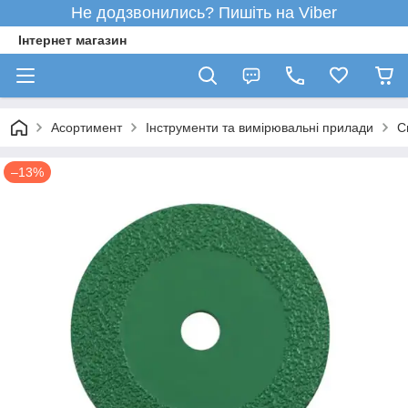
Не додзвонились? Пишіть на Viber
Інтернет магазин
Асортимент
Інструменти та вимірювальні прилади
С
–13%