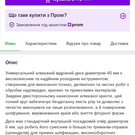
Що таке купити з Пром?
Замовлення під захистом
Опис
Характеристики
Відгуки про товар
Доставка
Опис
Універсальний алмазний відрізний диск діаметром 40 мм є
високоякісним та надійним розхідним інструментом,
створеним для виконання точних, делікатних та чистих робіт з
обробки надтвердих, крихких та примхливих матеріалів.
Завдяки двосторонньому нанесенню алмазної крихти, цей
тонкий круг забезпечує бездоганну якість різу та дозволяє з
легкістю виконувати не лише розпилювання, а й поверхневе
шліфування, вирівнювання країв або зняття фігурної фаски.
Диск має стандартний внутрішній посадковий отвір діаметром
6 мм, що робить його сумісним із більшістю тримачів-оправок
(шпинделів) для прямих шліфмашин, високооборотних