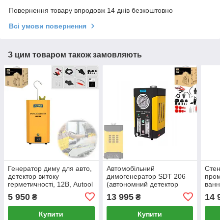
Повернення товару впродовж 14 днів безкоштовно
Всі умови повернення
З цим товаром також замовляють
Генератор диму для авто,
Автомобільний
Стен
детектор витоку
димогенератор SDT 206
пром
герметичності, 12В, Autool
(автономний детектор
ванн
SDT106
витоку з компресором,
5 950
13 995
14 
₴
₴
ротаметром та EVAP, 12V)
Купити
Купити