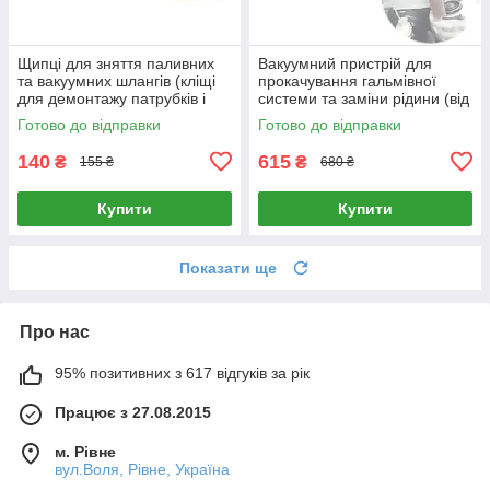
Щипці для зняття паливних
Вакуумний пристрій для
та вакуумних шлангів (кліщі
прокачування гальмівної
для демонтажу патрубків і
системи та заміни рідини (від
трубок, довжина 20 см,
компресора) набір із бачком
Готово до відправки
Готово до відправки
прогумовані ручки)
300 мл
140
615
₴
₴
155 ₴
680 ₴
Купити
Купити
Показати ще
Про нас
95% позитивних з 617 відгуків за рік
Працює з 27.08.2015
м. Рівне
вул.Воля, Рівне, Україна