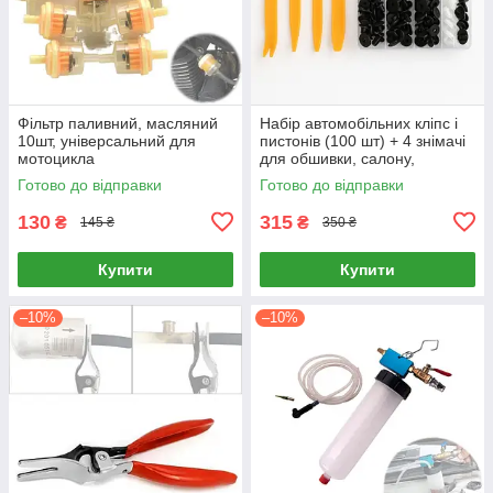
Фільтр паливний, масляний
Набір автомобільних кліпс і
10шт, універсальний для
пистонів (100 шт) + 4 знімачі
мотоцикла
для обшивки, салону,
панелей, магнітол
Готово до відправки
Готово до відправки
130
315
₴
₴
145 ₴
350 ₴
Купити
Купити
–10%
–10%