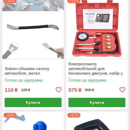
–12%
–12%
Компресометр
Знімач обшивки салону
автомобільний для
автомобіля, метал
бензинових двигунів, набір у
кейсі з адаптерами
Готово до відправки
Готово до відправки
110
575
₴
₴
125 ₴
650 ₴
Купити
Купити
–11%
–11%