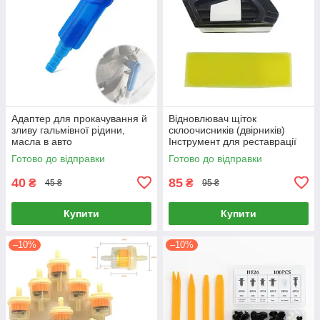
Адаптер для прокачування й
Відновлювач щіток
зливу гальмівної рідини,
склоочисників (двірників)
масла в авто
Інструмент для реставрації
гумок автомобіля
Готово до відправки
Готово до відправки
40
85
₴
₴
45 ₴
95 ₴
Купити
Купити
–10%
–10%