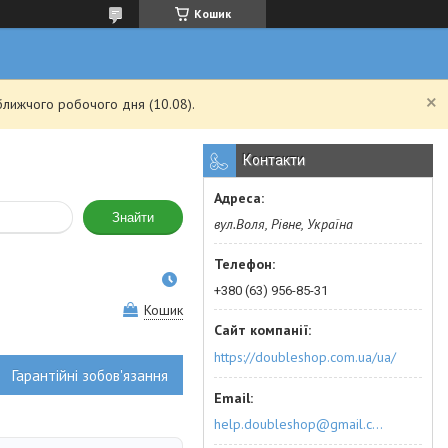
Кошик
ближчого робочого дня (10.08).
Контакти
Знайти
вул.Воля, Рівне, Україна
+380 (63) 956-85-31
Кошик
https://doubleshop.com.ua/ua/
Гарантійні зобов'язання
help.doubleshop@gmail.com