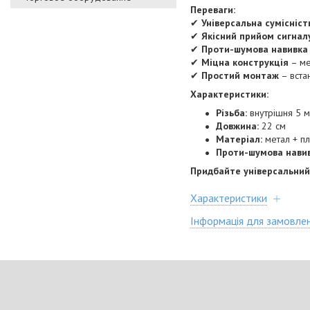
Переваги:
✔
Універсальна сумісніст
✔
Якісний прийом сигнал
✔
Проти-шумова навивка
✔
Міцна конструкція
– ме
✔
Простий монтаж
– встан
Характеристики:
Різьба:
внутрішня 5 м
Довжина:
22 см
Матеріал:
метал + пл
Проти-шумова нави
Придбайте універсальний
Характеристики
Інформація для замовле