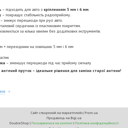
ь
– підходить для авто з
кріпленням 5 мм і 6 мм
.
у
– покращує стабільність радіоприйому.
– знижує перешкоди при русі авто.
талевий сердечник із пластиковим покриттям.
овлюється за кілька хвилин без додаткових інструментів.
м + перехідники на зовнішню 5 мм і 6 мм
астик
вка
– зменшує перешкоди під час прийому сигналу
 антений пруток – ідеальне рішення для заміни старої антени!
ння
Сайт створений на маркетплейсі
Prom.ua
Продавець на Bigl.ua
DoubleShop |
Поскаржитися на контент
|
Політика конфіденційності