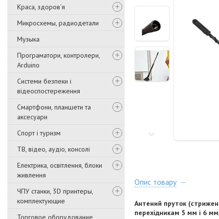
Краса, здоров'я
Микросхемы, радиодетали
Музыка
Програматори, контролери,
Arduino
Системи безпеки і
відеоспостереження
Смартфони, планшети та
аксесуари
Спорт і туризм
ТВ, відео, аудіо, консолі
Електрика, освітлення, блоки
живлення
Опис товару
ЧПУ станки, 3D принтеры,
комплектующие
Антений пруток (стрижен
перехідникам 5 мм і 6 мм
Торговое оборудование