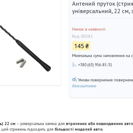
Антений пруток (стриж
універсальний, 22 см,
Немає в наявності
Код:
00281
145 ₴
Мінімальна сума замовлення на с
+380 (63) 956-85-31
поверненн
безкоштовно
ь) 22 см
– універсальна заміна для
втрачених або пошкоджених авто
, цей стрижень підходить для
більшості моделей авто
.