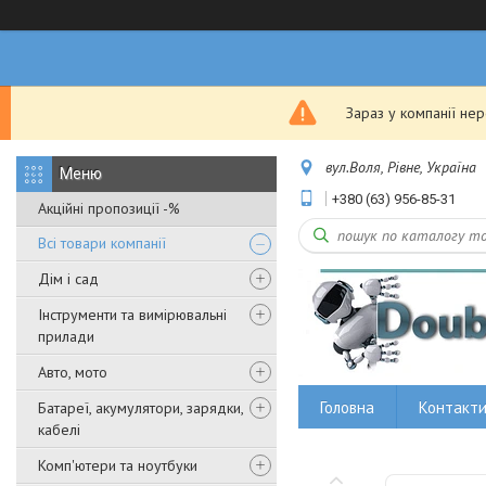
Зараз у компанії не
вул.Воля, Рівне, Україна
+380 (63) 956-85-31
Акційні пропозиції -%
Всі товари компанії
Дім і сад
Інструменти та вимірювальні
прилади
Авто, мото
Головна
Контакт
Батареї, акумулятори, зарядки,
кабелі
Комп'ютери та ноутбуки