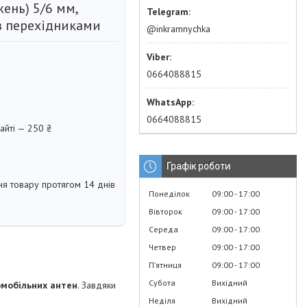
ень) 5/6 мм,
 з перехідниками
@inkramnychka
0664088815
0664088815
айті — 250 ₴
Графік роботи
я товару протягом 14 днів
Понеділок
09:00
17:00
Вівторок
09:00
17:00
Середа
09:00
17:00
Четвер
09:00
17:00
Пʼятниця
09:00
17:00
Субота
Вихідний
мобільних антен
. Завдяки
Неділя
Вихідний