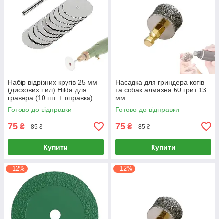
Набір відрізних кругів 25 мм
Насадка для гриндера котів
(дискових пил) Hilda для
та собак алмазна 60 грит 13
гравера (10 шт. + оправка)
мм
Готово до відправки
Готово до відправки
75
75
₴
₴
85 ₴
85 ₴
Купити
Купити
–12%
–12%