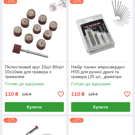
–12%
–12%
Пелюстковий круг 10шт 80гріт
Набір тонких мікросвердел
10x10мм для гравера з
HSS для ручної дрилі та
тримачем
гравера (25 шт., діаметри
0.5–3.0 мм, для дерева,
Готово до відправки
Готово до відправки
пластику та м'якого металу)
110
110
₴
₴
125 ₴
125 ₴
Купити
Купити
–12%
–12%