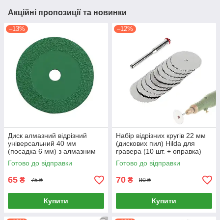
Акційні пропозиції та новинки
–13%
–12%
Диск алмазний відрізний
Набір відрізних кругів 22 мм
універсальний 40 мм
(дискових пил) Hilda для
(посадка 6 мм) з алмазним
гравера (10 шт. + оправка)
напиленням для гравера,
Готово до відправки
Готово до відправки
бормашини та дриля
65
70
₴
₴
75 ₴
80 ₴
Купити
Купити