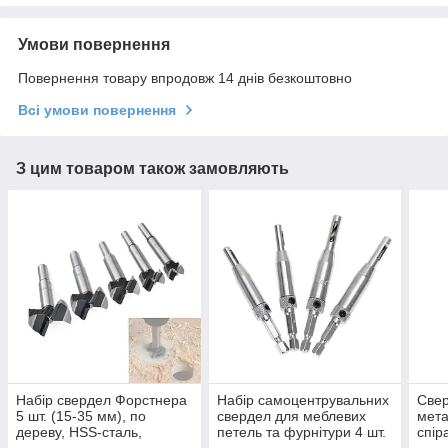
Умови повернення
Повернення товару впродовж 14 днів безкоштовно
Всі умови повернення
З цим товаром також замовляють
Набір свердел Форстнера
Набір самоцентрувальних
Свер
5 шт. (15-35 мм), по
свердел для меблевих
мета
дереву, HSS-сталь,
петель та фурнітури 4 шт.
спір
циліндричний хвостовик
5/64-11/64 дюйма HEX 1/4