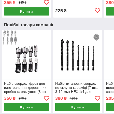
355
380
₴
385 ₴
225
₴
Купити
Подібні товари компанії
Набір свердел фрез для
Набір титанових свердел
Набі
виготовлення дерев'яних
по склу та кераміці (7 шт.,
шес
пробок та заглушок (8 шт,
3-12 мм) HEX 1/4 для
хвос
6–16 мм, для чопиків та
кахлю, порцеляни та
6.5 
350
380
205
₴
₴
370 ₴
420 ₴
маскування саморізів)
цегли
напи
шуру
Купити
Купити