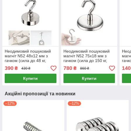
Неодимовий пошуковий
Неодимовий пошуковий
Нео
магніт N52 48х12 мм з
магніт N52 75х18 мм з
магн
гачком (сила до 48 кг,
гачком (сила до 150 кг,
гачк
різьба M8, 1 шт)
різьба M10, 1 шт)
390
780
140
₴
₴
430 ₴
860 ₴
Купити
Купити
Акційні пропозиції та новинки
–12%
–12%