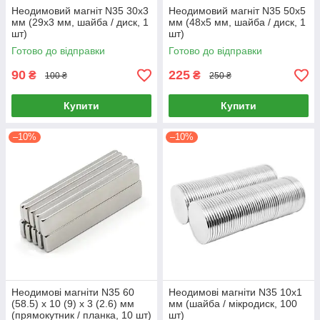
Неодимовий магніт N35 30х3
Неодимовий магніт N35 50х5
мм (29х3 мм, шайба / диск, 1
мм (48х5 мм, шайба / диск, 1
шт)
шт)
Готово до відправки
Готово до відправки
90
225
₴
₴
100 ₴
250 ₴
Купити
Купити
–10%
–10%
Неодимові магніти N35 60
Неодимові магніти N35 10х1
(58.5) х 10 (9) х 3 (2.6) мм
мм (шайба / мікродиск, 100
(прямокутник / планка, 10 шт)
шт)