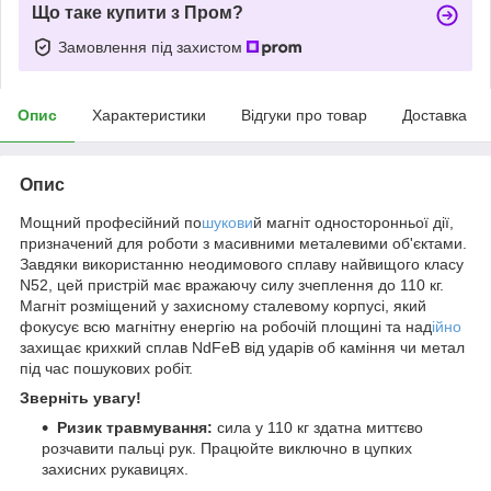
Що таке купити з Пром?
Замовлення під захистом
Опис
Характеристики
Відгуки про товар
Доставка
Опис
Мощний професійний по
шукови
й магніт односторонньої дії,
призначений для роботи з масивними металевими об'єктами.
Завдяки використанню неодимового сплаву найвищого класу
N52, цей пристрій має вражаючу силу зчеплення до 110 кг.
Магніт розміщений у захисному сталевому корпусі, який
фокусує всю магнітну енергію на робочій площині та над
ійно
захищає крихкий сплав NdFeB від ударів об каміння чи метал
під час пошукових робіт.
Зверніть увагу!
Ризик травмування:
сила у 110 кг здатна миттєво
розчавити пальці рук. Працюйте виключно в цупких
захисних рукавицях.