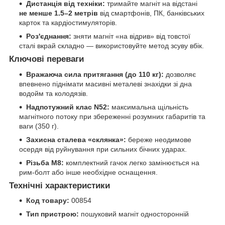
Дистанція від техніки:
тримайте магніт на відстані
не менше 1.5–2 метрів
від смартфонів, ПК, банківських
карток та кардіостимуляторів.
Роз'єднання:
зняти магніт «на відрив» від товстої
сталі вкрай складно — використовуйте метод зсуву вбік.
Ключові переваги
Вражаюча сила притягання (до 110 кг):
дозволяє
впевнено піднімати масивні металеві знахідки зі дна
водойм та колодязів.
Надпотужний клас N52:
максимальна щільність
магнітного потоку при збереженні розумних габаритів та
ваги (350 г).
Захисна сталева «склянка»:
береже неодимове
осердя від руйнування при сильних бічних ударах.
Різьба M8:
комплектний гачок легко замінюється на
рим-болт або інше необхідне оснащення.
Технічні характеристики
Код товару:
00854
Тип пристрою:
пошуковий магніт односторонній