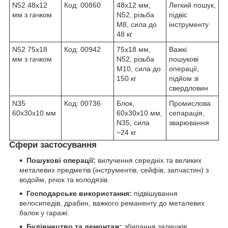
N52 48х12
Код: 00860
48х12 мм,
Легкий пошук,
мм з гачком
N52, різьба
підвіс
M8, сила до
інструменту
48 кг
N52 75х18
Код: 00942
75х18 мм,
Важкі
мм з гачком
N52, різьба
пошукові
M10, сила до
операції,
150 кг
підйом зі
свердловин
N35
Код: 00736
Блок,
Промислова
60х30х10 мм
60х30х10 мм,
сепарація,
N35, сила
зварювання
~24 кг
Сфери застосування
Пошукові операції:
вилучення середніх та великих
металевих предметів (інструментів, сейфів, запчастин) з
водойм, річок та колодязів.
Господарське використання:
підвішування
велосипедів, драбин, важкого реманенту до металевих
балок у гаражі.
Будівництво та демонтаж:
збирання залишків