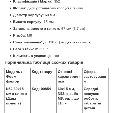
Класифікація / Марка:
N52
Форма:
диск у сталевому корпусі з гачком
Діаметр корпусу:
60 мм
Висота корпусу:
15 мм
Загальна висота з гачком:
67 мм (6.7 см)
Різьба:
M8
Сила зчеплення:
до 110 кг (за ідеальних умов)
Вага з гачком:
350 г
Кількість в упаковці:
1 шт.
Порівняльна таблиця схожих товарів
Модель /
Код товару
Основні
Сфера
Форм-
характерист
застосуванн
фактор
ики
я
N52 60х15
Код: 00854
60х15 мм,
Середні
мм з гачком
N52, різьба
пошукові
(Дана
M8, сила до
роботи,
модель)
110 кг
габаритні
деталі