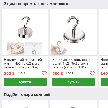
З цим товаром також замовляють
Неодимовий пошуковий
Неодимовий пошуковий
Нео
магніт N52 48х12 мм з
магніт N52 75х18 мм з
магн
гачком (сила до 48 кг,
гачком (сила до 150 кг,
гачк
різьба M8, 1 шт)
різьба M10, 1 шт)
390
780
140
₴
₴
430 ₴
860 ₴
Купити
Купити
Подібні товари компанії