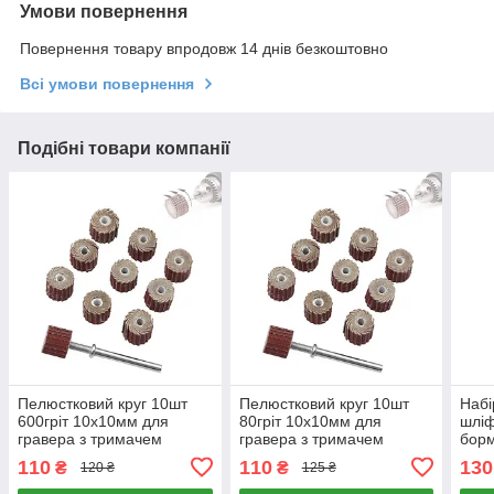
Умови повернення
Повернення товару впродовж 14 днів безкоштовно
Всі умови повернення
Подібні товари компанії
Пелюстковий круг 10шт
Пелюстковий круг 10шт
Набі
600гріт 10x10мм для
80гріт 10x10мм для
шліф
гравера з тримачем
гравера з тримачем
борм
шт. 
110
110
130
₴
₴
120 ₴
125 ₴
шпин