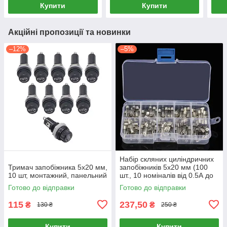
Купити
Купити
Акційні пропозиції та новинки
–12%
–5%
Набір скляних циліндричних
Тримач запобіжника 5x20 мм,
запобіжників 5х20 мм (100
10 шт, монтажний, панельний
шт., 10 номіналів від 0.5А до
30А, в пластиковому кейсі)
Готово до відправки
Готово до відправки
115
237,50
₴
₴
130 ₴
250 ₴
Купити
Купити