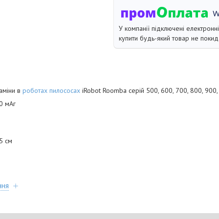
У компанії підключені електронн
купити будь-який товар не покид
аміни в
роботах пилососах
iRobot Roomba серій 500, 600, 700, 800, 900,
0 мАг
.5 см
ння