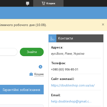
Кошик
ближчого робочого дня (10.08).
Контакти
Знайти
вул.Воля, Рівне, Україна
+380 (63) 956-85-31
Кошик
https://doubleshop.com.ua/ua/
Гарантійні зобов'язання
help.doubleshop@gmail.com