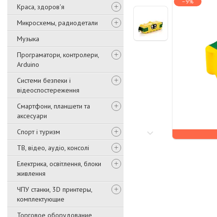
–9%
Краса, здоров'я
Микросхемы, радиодетали
Музыка
Програматори, контролери,
Arduino
Системи безпеки і
відеоспостереження
Смартфони, планшети та
аксесуари
Спорт і туризм
ТВ, відео, аудіо, консолі
Електрика, освітлення, блоки
живлення
ЧПУ станки, 3D принтеры,
комплектующие
Торговое оборудование