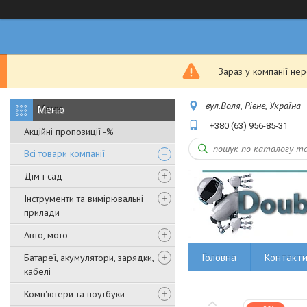
Зараз у компанії не
вул.Воля, Рівне, Україна
+380 (63) 956-85-31
Акційні пропозиції -%
Всі товари компанії
Дім і сад
Інструменти та вимірювальні
прилади
Авто, мото
Головна
Контакт
Батареї, акумулятори, зарядки,
кабелі
Комп'ютери та ноутбуки