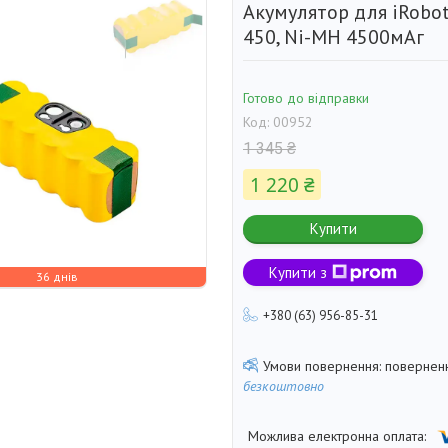
Акумулятор для iRobo
450, Ni-MH 4500мАг
Готово до відправки
Код:
00952
1 345 ₴
1 220 ₴
Купити
Купити з
36 днів
+380 (63) 956-85-31
поверненн
безкоштовно