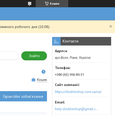
Кошик
ближчого робочого дня (10.08).
Контакти
Знайти
вул.Воля, Рівне, Україна
+380 (63) 956-85-31
Кошик
https://doubleshop.com.ua/ua/
Гарантійні зобов'язання
help.doubleshop@gmail.com