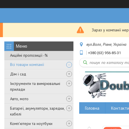
Зараз у компанії не
вул.Воля, Рівне, Україна
+380 (63) 956-85-31
Акційні пропозиції -%
Всі товари компанії
Дім і сад
Інструменти та вимірювальні
прилади
Авто, мото
Головна
Контакт
Батареї, акумулятори, зарядки,
кабелі
Комп'ютери та ноутбуки