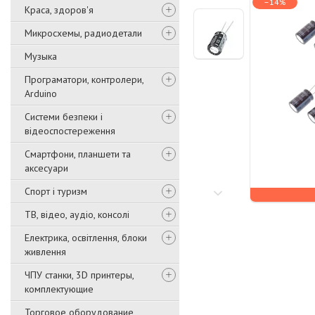
–14%
Краса, здоров'я
Микросхемы, радиодетали
Музыка
Програматори, контролери,
Arduino
Системи безпеки і
відеоспостереження
Смартфони, планшети та
аксесуари
Спорт і туризм
ТВ, відео, аудіо, консолі
Електрика, освітлення, блоки
живлення
ЧПУ станки, 3D принтеры,
комплектующие
Торговое оборудование