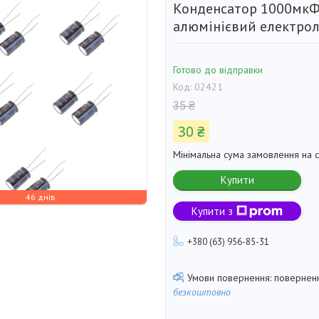
Конденсатор 1000мкФ
алюмінієвий електрол
Готово до відправки
Код:
02421
35 ₴
30 ₴
Мінімальна сума замовлення на с
Купити
46 днів
Купити з
+380 (63) 956-85-31
поверненн
безкоштовно