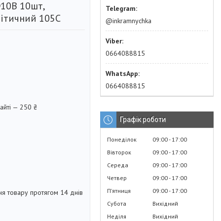
10В 10шт,
ітичний 105C
@inkramnychka
0664088815
0664088815
айті — 250 ₴
Графік роботи
Понеділок
09:00
17:00
Вівторок
09:00
17:00
Середа
09:00
17:00
Четвер
09:00
17:00
Пʼятниця
09:00
17:00
я товару протягом 14 днів
Субота
Вихідний
Неділя
Вихідний