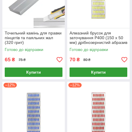
Точильний камінь для правки
Алмазний брусок для
пінцетів та паяльних жал
заточування P400 (150 х 50
(320 грит)
мм) дрібнозернистий абразив
Готово до відправки
Готово до відправки
65
70
₴
₴
75 ₴
80 ₴
Купити
Купити
–12%
–12%