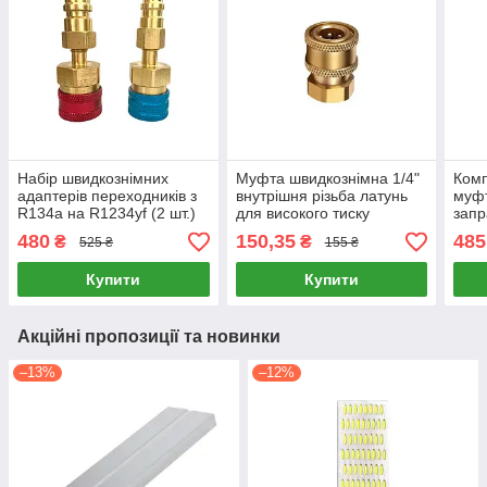
Набір швидкознімних
Муфта швидкознімна 1/4"
Комп
адаптерів переходників з
внутрішня різьба латунь
муфт
R134a на R1234yf (2 шт.)
для високого тиску
запр
Муфти для заправки
авто
480
150,35
485
₴
₴
525 ₴
155 ₴
автомобільних
(чер
кондиціонерів
Купити
Купити
Акційні пропозиції та новинки
–13%
–12%