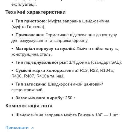
експлуатації.
Технічні характеристики
Тип пристрою:
Муфта заправна швидкознімна
(муфта Ганзена).
Призначення:
Герметичне підключення до контуру
для вакуумування та заправки фреону.
Матеріал корпусу та вузлів:
Хімічно стійка латунь,
конструкційна сталь.
Тип під'єднувальної різі:
1/4 дюйма (стандарт SAE).
Сумісні марки холодоагентів:
R12, R22, R134a,
R406, R407, R410a та інші.
Тип затискача:
Швидкороз'ємний цанговий/
ексцентриковий.
Загальна вага виробу:
250 г.
Комплектація лота
Швидкознімна заправна муфта Ганзена 1/4" — 1 шт.
Приховати