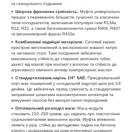
та газощільного з'єднання.
Широка фреонова сумісність:
Муфта універсально
працює з переважною більшістю сучасних та класичних
типів холодоагентів, включаючи популярні гази R134a,
R12, R22, а також багатокомпонентні суміші R406, R407
та високонапірний фреон R410a.
Комбіновані надміцні матеріали:
Силовий каркас
пристрою виготовлений із високоякісної кованої латуні
та легованої сталі. Таке поєднання забезпечує
максимальну стійкість до стирання затискних губок,
захист від корозії при контакті з вологою та стійкість до
агресивного хімічного впливу компресорних мастил.
Стандартизована нарізь 1/4" SAE:
Приєднувальний
порт має поширений у холодильній індустрії крок різі 1/4
дюйма. Це забезпечує пряму сумісність зі стандартними
заправними шлангами манометричних колекторів та
вакуумних насосів без використання перехідників.
Оптимальний розподіл ваги:
Маса модуля
становить 210–250 грамів, що свідчить про товстостінне
суцільнометалеве виконання вузлів. Муфта впевнено
лежить у руці, стійка до випадкових падінь на бетонну
підлогу і розрахована на роки інтенсивної щоденної