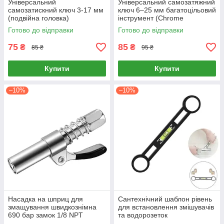
Універсальний
Універсальний самозатяжний
самозатискний ключ 3-17 мм
ключ 6–25 мм багатоцільовий
(подвійна головка)
інструмент (Chrome
Vanadium)
Готово до відправки
Готово до відправки
75
85
₴
₴
85 ₴
95 ₴
Купити
Купити
–10%
–10%
Насадка на шприц для
Сантехнічний шаблон рівень
змащування швидкознімна
для встановлення змішувачів
690 бар замок 1/8 NPT
та водорозеток