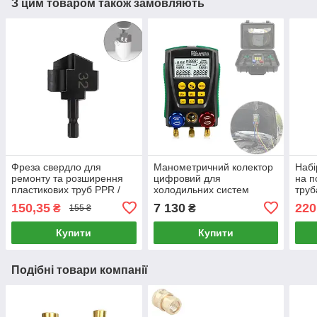
З цим товаром також замовляють
Фреза свердло для
Манометричний колектор
Набі
ремонту та розширення
цифровий для
на п
пластикових труб PPR /
холодильних систем
труб
ПВХ 32 мм (хвостовик
DUOYI DY517A
150,35
7 130
220
₴
₴
155 ₴
1/4") для відновлення
фітингів
Купити
Купити
Подібні товари компанії