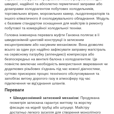
швидкої, надійної та абсолютно герметичної заправки або
дозаправки холодоагентом побутових холодильників,
торговельних вітрин, морозильних камер, льодогенераторів та
іншого кліматичного й охолоджувального обладнання. Модуль
є базовим стандартом оснащення для майстрів із ремонту
побутової та комерційної холодильної техніки.
Головна інженерна перевага муфти Ганзена полягає в її
швидкознімній цанговій конструкції із затискним
ексцентриковим або насувним механізмом. Вона дозволяє
всього за один рух надійно зафіксувати заправну магістраль
на сервісному патрубку (аппендиксі) компресора або
безпосередньо на вентилі балона з холодоагентом. Це
повністю виключає необхідність використання зварювання чи
додаткових різьбових з'єднань під час кожної діагностики,
суттєво прискорює процес технічного обслуговування та
запобігає витоку дорогого газу в атмосферу під час
підключення чи від'єднання шлангів.
Переваги
Швидкознімний затискний механізм:
Продумана
геометрія затискача гарантує миттєву та жорстку
фіксацію на мідній трубці або штуцері. Майстру
достатньо легкого зусилля для створення монолітного