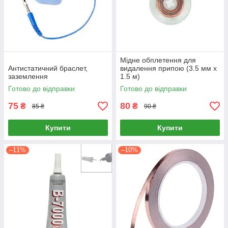
Мідне обплетення для
Антистатичний браслет,
видалення припою (3.5 мм х
заземлення
1.5 м)
Готово до відправки
Готово до відправки
75
80
₴
₴
85 ₴
90 ₴
Купити
Купити
–11%
–10%