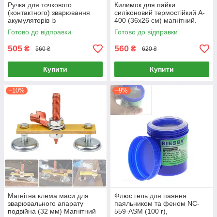
Ручка для точкового
Килимок для пайки
(контактного) зварювання
силіконовий термостійкий A-
акумуляторів із
400 (36х26 см) магнітний.
мікровимикачем та
Органайзер майстра з
Готово до відправки
Готово до відправки
пружинами запасними
комірками та лінійкою
пружинами та мікриками
505
560
₴
₴
560 ₴
620 ₴
Купити
Купити
–10%
–9%
Магнітна клема маси для
Флюс гель для паяння
зварювального апарату
паяльником та феном NC-
подвійна (32 мм) Магнітний
559-ASM (100 г),