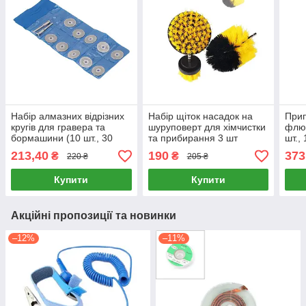
Набір алмазних відрізних
Набір щіток насадок на
Прип
кругів для гравера та
шуруповерт для хімчистки
флюс
бормашини (10 шт., 30
та прибирання 3 шт
шт.,
мм)
низь
213,40
190
373
₴
₴
220 ₴
205 ₴
паян
паль
Купити
Купити
Акційні пропозиції та новинки
–12%
–11%