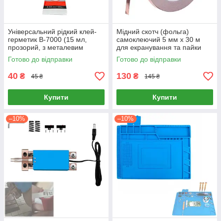
Універсальний рідкий клей-
Мідний скотч (фольга)
герметик B-7000 (15 мл,
самоклеючий 5 мм х 30 м
прозорий, з металевим
для екранування та пайки
соплом-дозатором)
Готово до відправки
Готово до відправки
40
130
₴
₴
45 ₴
145 ₴
Купити
Купити
–10%
–10%