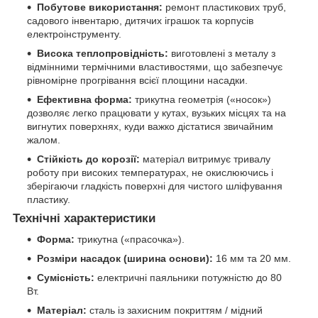
Побутове використання:
ремонт пластикових труб,
садового інвентарю, дитячих іграшок та корпусів
електроінструменту.
Висока теплопровідність:
виготовлені з металу з
відмінними термічними властивостями, що забезпечує
рівномірне прогрівання всієї площини насадки.
Ефективна форма:
трикутна геометрія («носок»)
дозволяє легко працювати у кутах, вузьких місцях та на
вигнутих поверхнях, куди важко дістатися звичайним
жалом.
Стійкість до корозії:
матеріал витримує тривалу
роботу при високих температурах, не окислюючись і
зберігаючи гладкість поверхні для чистого шліфування
пластику.
Технічні характеристики
Форма:
трикутна («прасочка»).
Розміри насадок (ширина основи):
16 мм та 20 мм.
Сумісність:
електричні паяльники потужністю до 80
Вт.
Матеріал:
сталь із захисним покриттям / мідний