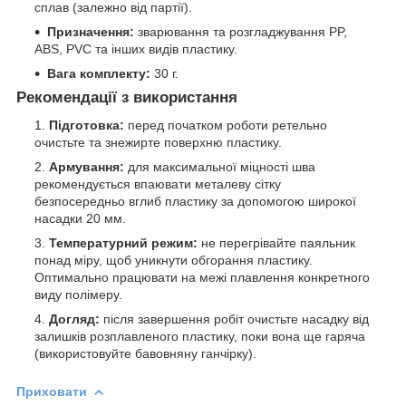
сплав (залежно від партії).
Призначення:
зварювання та розгладжування PP,
ABS, PVC та інших видів пластику.
Вага комплекту:
30 г.
Рекомендації з використання
Підготовка:
перед початком роботи ретельно
очистьте та знежирте поверхню пластику.
Армування:
для максимальної міцності шва
рекомендується впаювати металеву сітку
безпосередньо вглиб пластику за допомогою широкої
насадки 20 мм.
Температурний режим:
не перегрівайте паяльник
понад міру, щоб уникнути обгорання пластику.
Оптимально працювати на межі плавлення конкретного
виду полімеру.
Догляд:
після завершення робіт очистьте насадку від
залишків розплавленого пластику, поки вона ще гаряча
(використовуйте бавовняну ганчірку).
Приховати