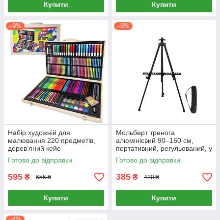
Купити
Купити
–9%
–8%
Набір художній для
Мольберт тренога
малювання 220 предметів,
алюмінієвий 90–160 см,
дерев’яний кейс
портативний, регульований, у
чохлі
Готово до відправки
Готово до відправки
595
385
₴
₴
655 ₴
420 ₴
Купити
Купити
–4%