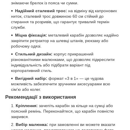
знімаючи брелок із пояса чи сумки.
Надійний сталевий трос:
на відміну від капронових
ниток, сталевий трос довжиною 60 см стійкий до
стирання та розривів, що гарантує тривалий термін
служби.
Міцна фіксація:
металевий карабін дозволяє надійно
закріпити ретрактор на шлевці штанів, рюкзаку або
робочому одязі.
Стильний дизайн:
корпус прикрашений
різноманітними малюнками, що дозволяє підкреслити
індивідуальність або підібрати варіант під
корпоративний стиль.
Вигідний набір:
формат «3 в 1» — це чудова
можливість забезпечити зручними аксесуарами всю
сім'ю або колег.
Рекомендації з використання
Кріплення:
зачепіть карабін за кільце на сумці або
поясний ремінь. Переконайтеся, що карабін повністю
закрився.
Вибір малюнка:
при замовленні ви можете вказати