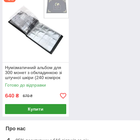
Нумізматичний альбом для
300 монет з обкладинкою зі
штучної шкіри (240 комірок
30х30 мм + 60 комірок 45х45
Готово до відправки
мм)
640
₴
670 ₴
Купити
Про нас