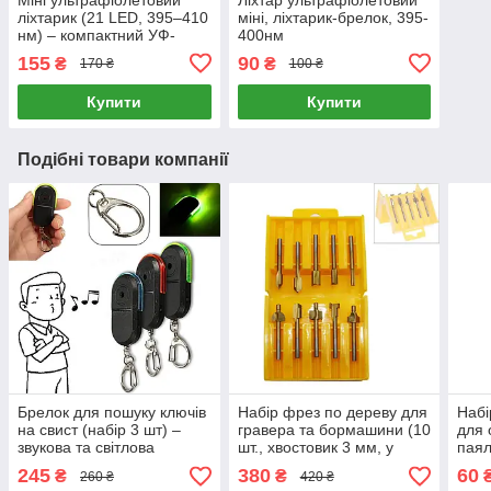
ліхтарик (21 LED, 395–410
міні, ліхтарик-брелок, 395-
нм) – компактний УФ-
400нм
фонар
155
90
₴
₴
170 ₴
100 ₴
Купити
Купити
Подібні товари компанії
Брелок для пошуку ключів
Набір фрез по дереву для
Набі
на свист (набір 3 шт) –
гравера та бормашини (10
для
звукова та світлова
шт., хвостовик 3 мм, у
паял
сигналізація, реагує на
пластиковому кейсі)
для 
245
380
60
₴
₴
260 ₴
420 ₴
хлопок
зайв