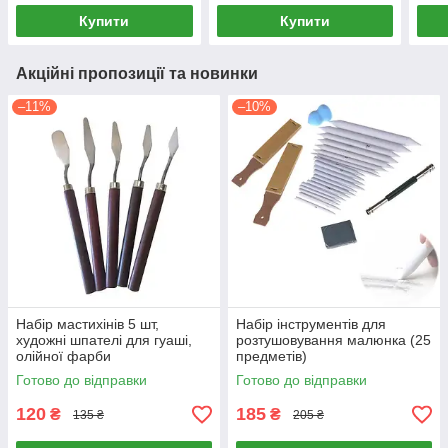
Купити
Купити
Акційні пропозиції та новинки
–11%
–10%
Набір мастихінів 5 шт,
Набір інструментів для
художні шпателі для гуаші,
розтушовування малюнка (25
олійної фарби
предметів)
Готово до відправки
Готово до відправки
120
185
₴
₴
135 ₴
205 ₴