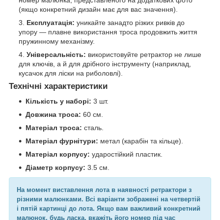
номер малюнка, представленого на додаткових фото
(якщо конкретний дизайн має для вас значення).
Експлуатація:
уникайте занадто різких ривків до
упору — плавне використання троса продовжить життя
пружинному механізму.
Універсальність:
використовуйте ретрактор не лише
для ключів, а й для дрібного інструменту (наприклад,
кусачок для ліски на риболовлі).
Технічні характеристики
Кількість у наборі:
3 шт.
Довжина троса:
60 см.
Матеріал троса:
сталь.
Матеріал фурнітури:
метал (карабін та кільце).
Матеріал корпусу:
ударостійкий пластик.
Діаметр корпусу:
3.5 см.
На момент виставлення лота в наявності ретрактори з
різними малюнками. Всі варіанти зображені на четвертій
і пятій картинці до лота. Якщо вам важливий конкретний
малюнок, будь ласка, вкажіть його номер під час