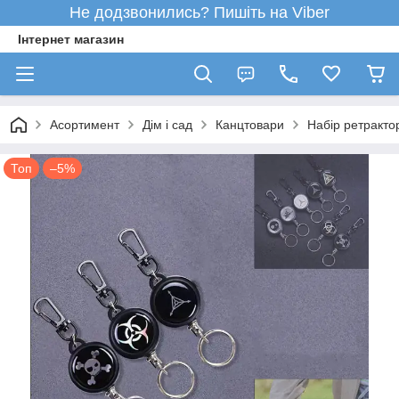
Не додзвонились? Пишіть на Viber
Інтернет магазин
Асортимент
Дім і сад
Канцтовари
Набір ретракто
Топ
–5%