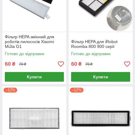
Фільтр HEPA змінний для
роботів пилососів Xiaomi
Фільтр HEPA для iRobot
MiJia G1
Roomba 800 900 серії
Готово до відправки
Готово до відправки
60
60
₴
₴
70 ₴
70 ₴
Купити
Купити
–12%
–12%