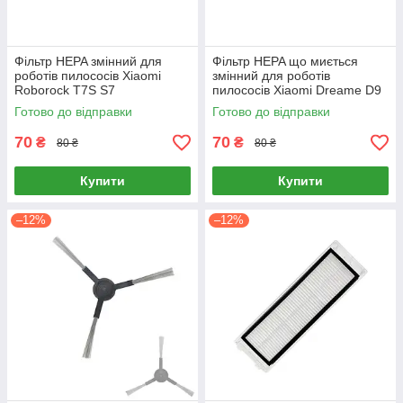
Фільтр HEPA змінний для
Фільтр HEPA що миється
роботів пилососів Xiaomi
змінний для роботів
Roborock T7S S7
пилососів Xiaomi Dreame D9
Готово до відправки
Готово до відправки
70
70
₴
₴
80 ₴
80 ₴
Купити
Купити
–12%
–12%