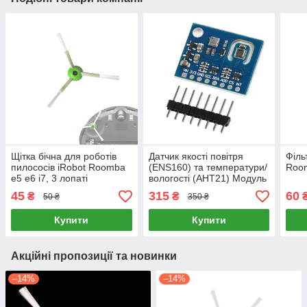
Щітка бічна для роботів
Датчик якості повітря
Філь
пилососів iRobot Roomba
(ENS160) та температури/
Room
e5 e6 i7, 3 лопаті
вологості (AHT21) Модуль
TVOC, eCO2, AQI для
45
315
60
₴
₴
50 ₴
350 ₴
Arduino
Купити
Купити
Акційні пропозиції та новинки
–14%
–14%