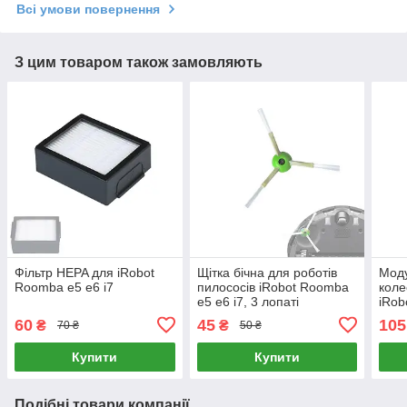
Всі умови повернення
З цим товаром також замовляють
Фільтр HEPA для iRobot
Щітка бічна для роботів
Моду
Roomba e5 e6 i7
пилососів iRobot Roomba
коле
e5 e6 i7, 3 лопаті
iRob
i7 E
60
45
105
₴
₴
70 ₴
50 ₴
Купити
Купити
Подібні товари компанії