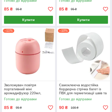
Готово до відправки
Готово до відправки
85
85
₴
₴
95 ₴
95 ₴
Купити
Купити
–11%
–10%
Зволожувач повітря
Самоклеюча водостійка
портативний міні
бордюрна стрічка багет із
аромадифузор 220мл,
ПВХ для герметизації швів та
рожевий
стиків (3.2 м х 37 мм, біла)
Готово до відправки
Готово до відправки
85
90
₴
₴
95 ₴
100 ₴