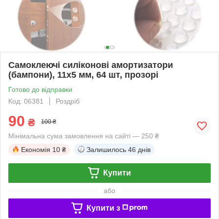
Самоклеючі силіконові амортизатори
(бампони), 11x5 мм, 64 шт, прозорі
Готово до відправки
Код: 06381
Роздріб
90
₴
100 ₴
Мінімальна сума замовлення на сайті — 250 ₴
Економія
10 ₴
Залишилось
46 днів
Купити
або
Купити з