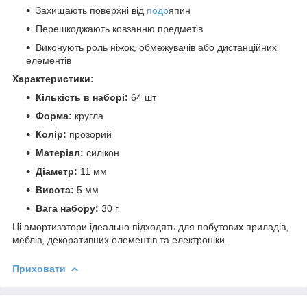
Захищають поверхні від
подр
япин
Перешкоджають ковзанню предметів
Виконують роль ніжок, обмежувачів або дистанційних
елементів
Характеристики:
Кількість в наборі:
64 шт
Форма:
кругла
Колір:
прозорий
Матеріал:
силікон
Діаметр:
11 мм
Висота:
5 мм
Вага набору:
30 г
Ці амортизатори ідеально підходять для побутових приладів,
меблів, декоративних елементів та електроніки.
Приховати