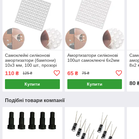
Самоклейкі силіконові
Амортизатори силіконові
Само
амортизатори (бампони)
100шт самоклеючі 6х2мм
амор
10x3 мм, 100 шт., прозорі
8x2 
110
65
₴
₴
125 ₴
75 ₴
80
Купити
Купити
Подібні товари компанії