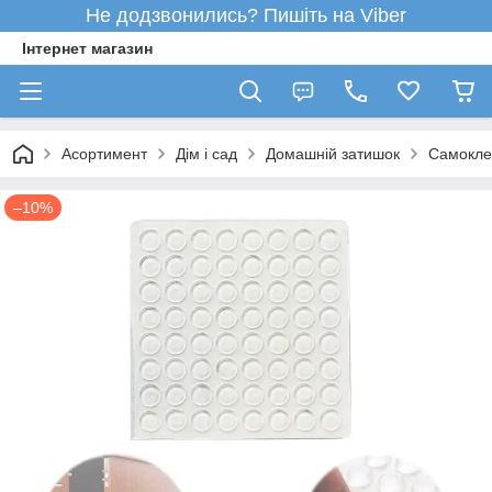
Не додзвонились? Пишіть на Viber
Інтернет магазин
Асортимент
Дім і сад
Домашній затишок
Самоклею
–10%