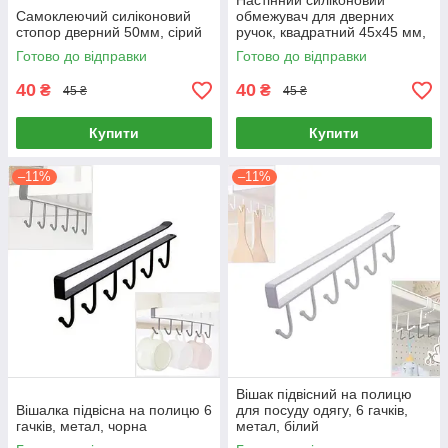
Настінний силіконовий
Самоклеючий силіконовий
обмежувач для дверних
стопор дверний 50мм, сірий
ручок, квадратний 45х45 мм,
різні кольори
Готово до відправки
Готово до відправки
40
40
₴
₴
45 ₴
45 ₴
Купити
Купити
–11%
–11%
Вішак підвісний на полицю
Вішалка підвісна на полицю 6
для посуду одягу, 6 гачків,
гачків, метал, чорна
метал, білий