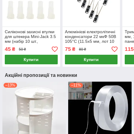
Силіконові захисні втулки
Алюмінієві електролітичні
Трим
для штекера Mini-Jack 3.5
конденсатори 22 мкФ 50В
мм, 
мм (набір 10 шт.,
105°C (11.5х5 мм, лот 10
пан
амортизатори хвостовика
шт)
45
75
115
₴
₴
50 ₴
80 ₴
кабелю)
Купити
Купити
Акційні пропозиції та новинки
–13%
–11%