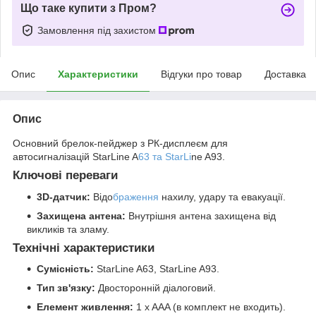
Що таке купити з Пром?
Замовлення під захистом
Опис
Характеристики
Відгуки про товар
Доставка
Опис
Основний брелок-пейджер з РК-дисплеєм для
автосигналізацій StarLine A
63 та StarLi
ne A93.
Ключові переваги
3D-датчик:
Відо
браження
нахилу, удару та евакуації.
Захищена антена:
Внутрішня антена захищена від
викликів та зламу.
Технічні характеристики
Сумісність:
StarLine A63, StarLine A93.
Тип зв'язку:
Двосторонній діалоговий.
Елемент живлення:
1 x AAA (в комплект не входить).