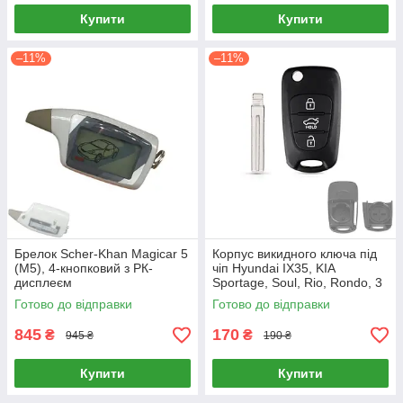
Купити
Купити
–11%
–11%
Брелок Scher-Khan Magicar 5
Корпус викидного ключа під
(M5), 4-кнопковий з РК-
чіп Hyundai IX35, KIA
дисплеєм
Sportage, Soul, Rio, Rondo, 3
кнопки
Готово до відправки
Готово до відправки
845
170
₴
₴
945 ₴
190 ₴
Купити
Купити