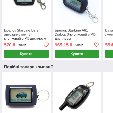
Брелок StarLine B9 з
Брелок StarLine A61
Бата
автозапуском, 3-
Dialog, 3-кнопковий з РК-
лужн
кнопковий з РК-дисплеєм
дисплеєм
570
965,15
55
₴
₴
600 ₴
995 ₴
Купити
Купити
Подібні товари компанії