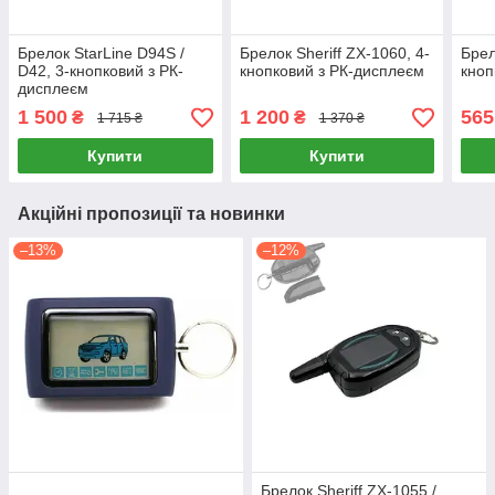
Брелок StarLine D94S /
Брелок Sheriff ZX-1060, 4-
Брел
D42, 3-кнопковий з РК-
кнопковий з РК-дисплеєм
кноп
дисплеєм
1 500
1 200
565
₴
₴
1 715 ₴
1 370 ₴
Купити
Купити
Акційні пропозиції та новинки
–13%
–12%
Брелок Sheriff ZX-1055 /