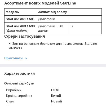
Асортимент нових моделей StarLine
Модель
Захист від злому
StarLine A61 / A91
Діалоговий
StarLine A63 / A93
Діалоговий + 3D
В
(Дана модель)
датчик
Сфери застосування
Заміна основним брелоком для нових систем StarLine
A63/A93.
Приховати
Характеристики
Основні атрибути
Виробник
OEM
Країна виробник
Китай
Стан
Новий