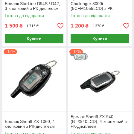
Брелок StarLine D94S / D42,
Challenger 8000i
3-кнопковий з РК-дисплеєм
(5CFM1055LCD) з РК-
дисплеєм
Готово до відправки
Готово до відправки
1 500
1 200
₴
₴
1 715 ₴
1 370 ₴
Купити
Купити
–12%
–12%
Брелок Sheriff ZX-940
Брелок Sheriff ZX-1060, 4-
(BTX940LCD), 4-кнопковий з
кнопковий з РК-дисплеєм
РК-дисплеєм
Готово до відправки
Готово до відправки