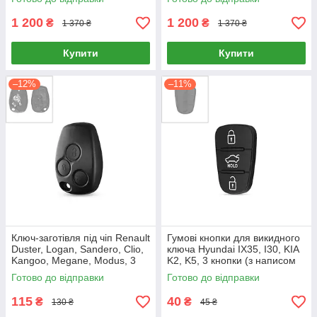
1 200
1 200
₴
₴
1 370 ₴
1 370 ₴
Купити
Купити
–12%
–11%
Ключ-заготівля під чіп Renault
Гумові кнопки для викидного
Duster, Logan, Sandero, Clio,
ключа Hyundai IX35, I30, KIA
Kangoo, Megane, Modus, 3
K2, K5, 3 кнопки (з написом
кнопки (без леза)
Hold)
Готово до відправки
Готово до відправки
115
40
₴
₴
130 ₴
45 ₴