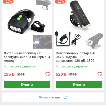
–10%
–10%
Ліхтар на велосипед 2в1
Велосипедний ліхтар HJ-
велогудок сирена на кермо, 4
047B, індукційний,
мелодії
велозвонок 120 дБ, 1800
мАч, 350 лм
Готово до відправки
Готово до відправки
185
520
₴
₴
205 ₴
575 ₴
Купити
Купити
Показати ще