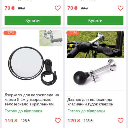
70
70
₴
₴
80 ₴
80 ₴
Купити
Купити
–12%
–11%
Дзеркало для велосипеда на
кермо 8 см універсальне
Дзвінок для велосипеда
велозеркало з кріпленням
класичний гудок клаксон
Готово до відправки
Готово до відправки
110
120
₴
₴
125 ₴
135 ₴