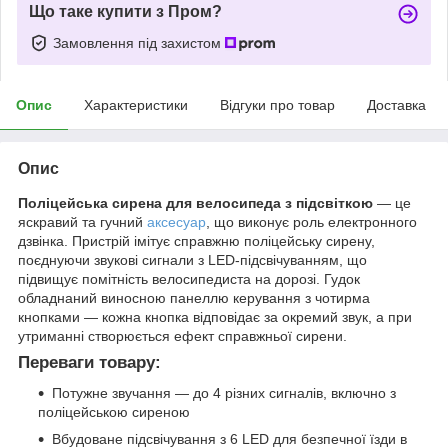
Що таке купити з Пром?
Замовлення під захистом
Опис
Характеристики
Відгуки про товар
Доставка
Опис
Поліцейська сирена для велосипеда з підсвіткою
— це
яскравий та гучний
аксесуар
, що виконує роль електронного
дзвінка. Пристрій імітує справжню поліцейську сирену,
поєднуючи звукові сигнали з LED-підсвічуванням, що
підвищує помітність велосипедиста на дорозі. Гудок
обладнаний виносною панеллю керування з чотирма
кнопками — кожна кнопка відповідає за окремий звук, а при
утриманні створюється ефект справжньої сирени.
Переваги товару:
Потужне звучання — до 4 різних сигналів, включно з
поліцейською сиреною
Вбудоване підсвічування з 6 LED для безпечної їзди в