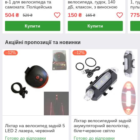
в-1 для велосипеда та
велосипеда, гудок, 140
1, гу
самоката: Поліцейська
дБ, клаксон, з виносною
пуль
сирена + Дзеркало +
кнопкою
черв
504
150
775
₴
₴
529 ₴
165 ₴
Світловідбивні браслети (5
шт.)
Купити
Купити
Акційні пропозиції та новинки
–12%
–12%
Ліхтар велосипедний задній
Ліхтар на велосипед задній 5
акумуляторний велоліхтар,
LED 2 лазера, червоний
біле+червоне світло
Готово до відправки
Готово до відправки