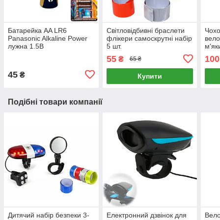
Батарейка AA LR6
Світловідбивні браслети
Чохо
Panasonic Alkaline Power
флікери самоскрутні набір
вело
лужна 1.5В
5 шт.
м'як
17 с
55
100
₴
65 ₴
45
₴
Купити
Подібні товари компанії
Дитячий набір безпеки 3-
Електронний дзвінок для
Вело