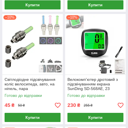
Купити
Купити
–10%
–10%
Світлодіодне підсвічування
Велокомп'ютер дротовий з
коліс велосипеда, авто, на
підсвічуванням екрана
ніпель, пара
SunDing SD-568AE, 23
функції
Готово до відправки
Готово до відправки
45
230
₴
₴
50 ₴
255 ₴
Купити
Купити