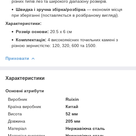
різних типів лез та широкого діапазону розмірів.
Швидка і зручна збірка/розбірка
— економія місця
при зберіганні (поставляється в розібраному вигляді).
Характеристики:
Розмір основи:
20.5 х 6 см
Комплектація:
4 високоякісних точильних камені з
різною зернистістю: 120, 320, 600 та 1500.
Приховати
Характеристики
Основні атрибути
Виробник
Ruixin
Країна виробник
Китай
Висота
52 мм
Довжина
205 мм
Матеріал
Нержавіюча сталь
Матеріал рукоятки
Нержавіюча сталь