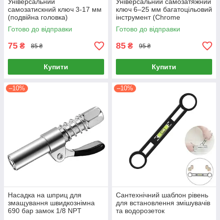
Універсальний
Універсальний самозатяжний
самозатискний ключ 3-17 мм
ключ 6–25 мм багатоцільовий
(подвійна головка)
інструмент (Chrome
Vanadium)
Готово до відправки
Готово до відправки
75
85
₴
₴
85 ₴
95 ₴
Купити
Купити
–10%
–10%
Насадка на шприц для
Сантехнічний шаблон рівень
змащування швидкознімна
для встановлення змішувачів
690 бар замок 1/8 NPT
та водорозеток