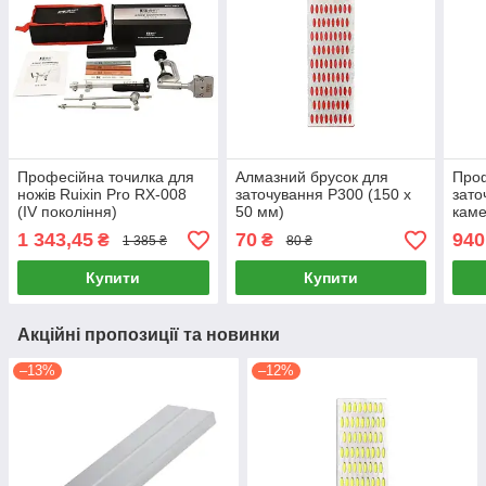
Професійна точилка для
Алмазний брусок для
Проф
ножів Ruixin Pro RX-008
заточування P300 (150 х
зато
(IV покоління)
50 мм)
каме
середньозернистий
3000
1 343,45
70
940
₴
₴
1 385 ₴
80 ₴
абразив
підс
Купити
Купити
Акційні пропозиції та новинки
–13%
–12%