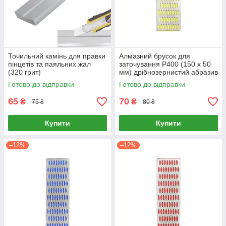
Точильний камінь для правки
Алмазний брусок для
пінцетів та паяльних жал
заточування P400 (150 х 50
(320 грит)
мм) дрібнозернистий абразив
Готово до відправки
Готово до відправки
65
70
₴
₴
75 ₴
80 ₴
Купити
Купити
–12%
–12%