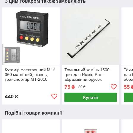
З цим товаром також замовляють
Кутомір електронний Міні
Точильний камінь 1500
Точи
360 магнітний, рівень,
грит для Ruixin Pro -
для 
транспортир MT-2010
абразивний брусок
абра
15x2x0.5см
15x2
75
55
₴
80 ₴
440
₴
Купити
Подібні товари компанії