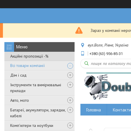
Зараз у компанії нер
вул.Воля, Рівне, Україна
+380 (63) 956-85-31
Акційні пропозиції -%
Всі товари компанії
Дім і сад
Інструменти та вимірювальні
прилади
Авто, мото
Головна
Контакт
Батареї, акумулятори, зарядки,
кабелі
Комп'ютери та ноутбуки