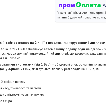
У компанії підключені електронн
купити будь-який товар не покид
ий таймер поливу на 2 лінії з незалежним керуванням і дисплеєм
 Aqualin YL21060 забезпечує
автоматичну подачу води на дві зони
з
ється через зручний
трьохсекційний дисплей
, що дозволяє задавати ін
ї лінії окремо.
сованими системами (від 1 Бар)
— вбудовані електромагнітні клапани
дощу Aqualin 21103
, який зупинить полив у разі опадів на 1–7 днів.
2 лініями поливу
 часу, тривалості та частоти
щу з відтермінуванням поливу
рез екран