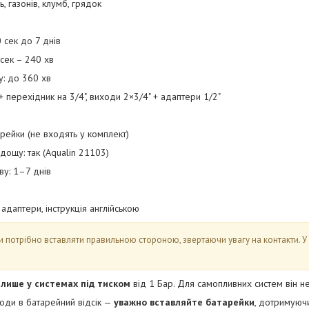
, газонів, клумб, грядок
0 сек до 7 днів
 сек – 240 хв
: до 360 хв
 + перехідник на 3/4", виходи 2×3/4" + адаптери 1/2"
рейки (не входять у комплект)
 дощу: так (Aqualin 21103)
ву: 1–7 днів
 адаптери, інструкція англійською
и потрібно вставляти правильною стороною, звертаючи увагу на контакти. У
р
лише у системах під тиском
від 1 Бар. Для самопливних систем він не
оди в батарейний відсік —
уважно вставляйте батарейки
, дотримуючи