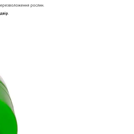
перезволоження рослин.
двір
.