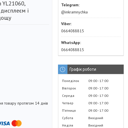
n YL21060,
з дисплеєм і
@inkramnychka
дощу
0664088815
0664088815
Графік роботи
Понеділок
09:00
17:00
Вівторок
09:00
17:00
Середа
09:00
17:00
я товару протягом 14 днів
Четвер
09:00
17:00
Пʼятниця
09:00
17:00
Субота
Вихідний
Неділя
Вихідний