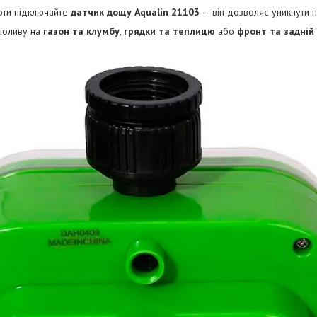
оти підключайте
датчик дощу Aqualin 21103
— він дозволяє уникнути 
поливу на
газон та клумбу
,
грядки та теплицю
або
фронт та задній 