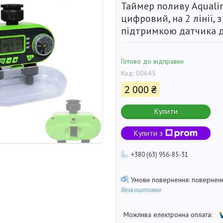
Таймер поливу Aquali
цифровий, на 2 лінії, 
підтримкою датчика 
Готово до відправки
Код:
00645
2 000 ₴
Купити
Купити з
+380 (63) 956-85-31
поверненн
безкоштовно