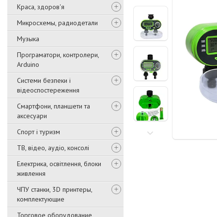
Краса, здоров'я
Микросхемы, радиодетали
Музыка
Програматори, контролери,
Arduino
Системи безпеки і
відеоспостереження
Смартфони, планшети та
аксесуари
Спорт і туризм
ТВ, відео, аудіо, консолі
Електрика, освітлення, блоки
живлення
ЧПУ станки, 3D принтеры,
комплектующие
Торговое оборудование