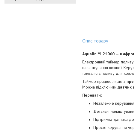
Опис товару
Aqualin YL21060 — цифров
Електронний таймер поливу
налаштування кожної. Керу
тривалість поливу для кожно
Таймер працює лише з
пре
Можна підключити
датчик 
Переваги:
Незалежне керування 
Детальні налаштування
Підтримка датчика до
Просте керування че