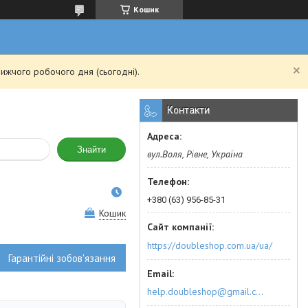
Кошик
ижчого робочого дня (сьогодні).
Контакти
Знайти
вул.Воля, Рівне, Україна
+380 (63) 956-85-31
Кошик
https://doubleshop.com.ua/ua/
Гарантійні зобов'язання
help.doubleshop@gmail.com