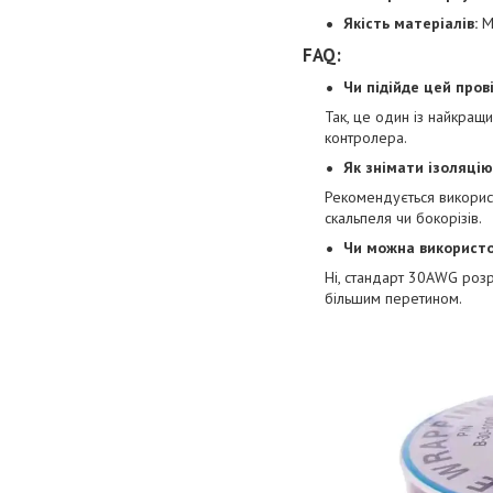
Якість матеріалів:
Мі
FAQ:
Чи підійде цей пров
Так, це один із найкращ
контролера.
Як знімати ізоляцію
Рекомендується використ
скальпеля чи бокорізів.
Чи можна використо
Ні, стандарт 30AWG розр
більшим перетином.