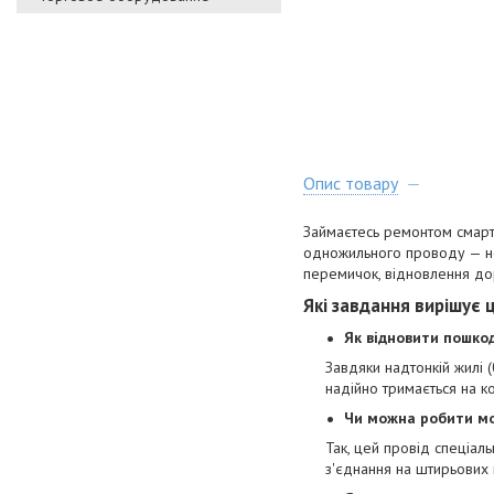
Опис товару
Займаєтесь ремонтом смарт
одножильного проводу — не
перемичок, відновлення до
Які завдання вирішує 
Як відновити пошко
Завдяки надтонкій жилі 
надійно тримається на к
Чи можна робити м
Так, цей провід спеціал
з'єднання на штирьових 