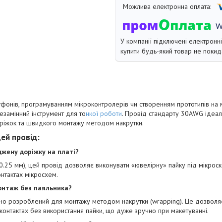
У компанії підключені електронн
купити будь-який товар не покид
фонів, програмуванням мікроконтролерів чи створенням прототипів на 
замінний інструмент для то
нкої роботи
. Провід стандарту 30AWG ідеал
ріжок та швидкого монтажу методом накрутки.
цей провід:
джену доріжку на платі?
(0.25 мм), цей провід дозволяє виконувати «ювелірну» пайку під мікроско
онтактах мікросхем.
онтаж без паяльника?
ьно розроблений для монтажу методом накрутки (wrapping). Це дозволя
контактах без використання пайки, що дуже зручно при макетуванні.