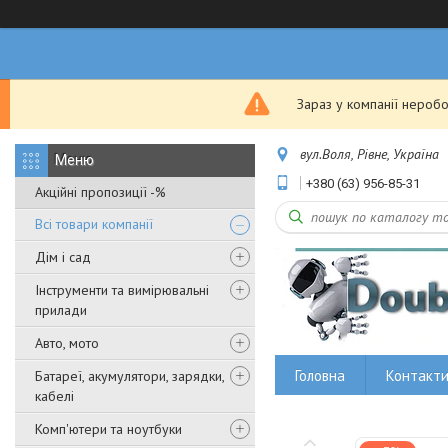
Зараз у компанії неробо
вул.Воля, Рівне, Україна
+380 (63) 956-85-31
Акційні пропозиції -%
Всі товари компанії
Дім і сад
Інструменти та вимірювальні
прилади
Авто, мото
Головна
Контакт
Батареї, акумулятори, зарядки,
кабелі
Комп'ютери та ноутбуки