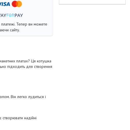
і платежі. Тепер ви можете
аючи сайту.
макетних платах? Ця котушка
ьно підходить для створення
пом. Він легко лудиться і
є створювати надійні