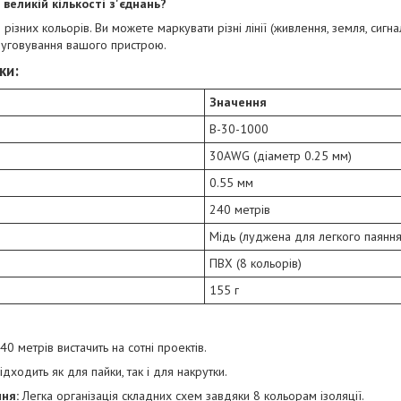
 великій кількості з'єднань?
 різних кольорів. Ви можете маркувати різні лінії (живлення, земля, сигн
луговування вашого пристрою.
ки:
Значення
B-30-1000
30AWG (діаметр 0.25 мм)
0.55 мм
240 метрів
Мідь (луджена для легкого паяння
ПВХ (8 кольорів)
155 г
40 метрів вистачить на сотні проектів.
дходить як для пайки, так і для накрутки.
ня:
Легка організація складних схем завдяки 8 кольорам ізоляції.