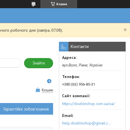
Кошик
чого робочого дня (завтра, 07.08).
Контакти
Знайти
вул.Воля, Рівне, Україна
+380 (63) 956-85-31
Кошик
https://doubleshop.com.ua/ua/
Гарантійні зобов'язання
help.doubleshop@gmail.com