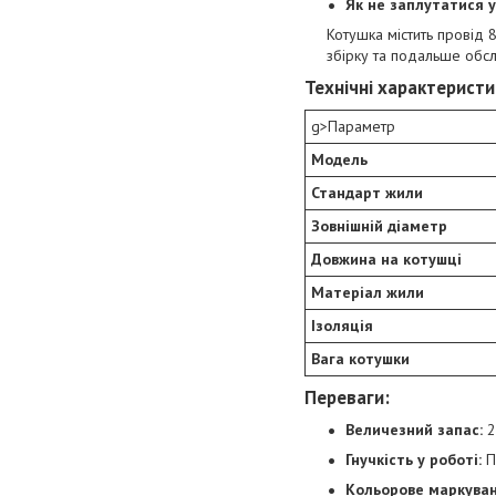
Як не заплутатися у
Котушка містить провід 8
збірку та подальше обс
Технічні характеристи
g>Параметр
Модель
Стандарт жили
Зовнішній діаметр
Довжина на котушці
Матеріал жили
Ізоляція
Вага котушки
Переваги:
Величезний запас:
2
Гнучкість у роботі:
Пі
Кольорове маркуван