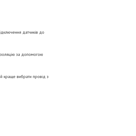
підключення датчиків до
 ізоляцію за допомогою
ій краще вибрати провід з