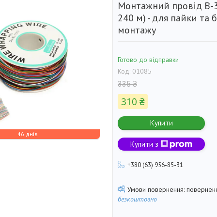
Монтажний провід B-3
240 м) - для пайки та 
монтажу
Готово до відправки
Код:
01085
335 ₴
310 ₴
Купити
46 днів
Купити з
+380 (63) 956-85-31
поверненн
безкоштовно