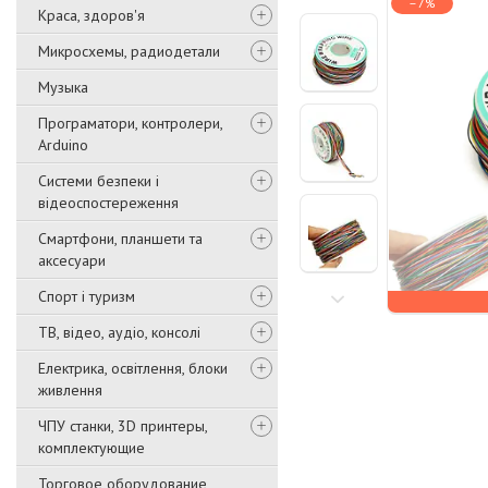
–7%
Краса, здоров'я
Микросхемы, радиодетали
Музыка
Програматори, контролери,
Arduino
Системи безпеки і
відеоспостереження
Смартфони, планшети та
аксесуари
Спорт і туризм
ТВ, відео, аудіо, консолі
Електрика, освітлення, блоки
живлення
ЧПУ станки, 3D принтеры,
комплектующие
Торговое оборудование