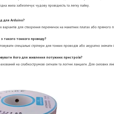
дна жила забезпечує чудову провідність та легку пайку.
ід для Arduino?
их варіантів для створення перемичок на макетних платах або прямого 
 з такого тонкого проводу?
овувати спеціальні стріпери для тонких проводів або акуратно знімати
вувати його для живлення потужних пристроїв?
ахований на слабкострумові сигнали та логічні ланцюги. Для силових лін