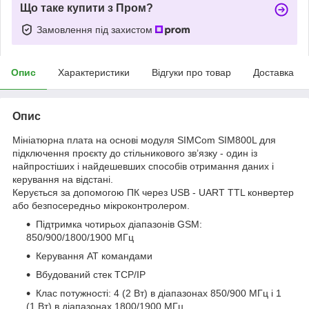
Що таке купити з Пром?
Замовлення під захистом
Опис
Характеристики
Відгуки про товар
Доставка
Опис
Мініатюрна плата на основі модуля SIMCom SIM800L для
підключення проєкту до стільникового зв’язку - один із
найпростіших і найдешевших способів отримання даних і
керування на відстані.
Керується за допомогою ПК через USB - UART TTL конвертер
або безпосередньо мікроконтролером.
Підтримка чотирьох діапазонів GSM:
850/900/1800/1900 МГц
Керування AT командами
Вбудований стек TCP/IP
Клас потужності: 4 (2 Вт) в діапазонах 850/900 МГц і 1
(1 Вт) в діапазонах 1800/1900 МГц