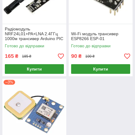
Радіомодуль
NRF24L01+PA+LNA 2.4ГГц
Wi-Fi модуль трансивер
1000м трансивер Arduino PIC
ESP8266 ESP-01
STM32
Готово до відправки
Готово до відправки
165
90
₴
₴
185 ₴
100 ₴
Купити
Купити
–3%